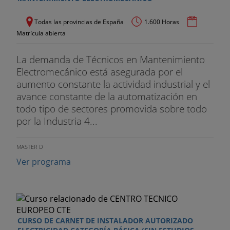
aguas.
Todas las provincias de España
1.600 Horas
Pruebas de resistencia mecánica y estanqueidad
Matrícula abierta
de las instalaciones interiores de suministro de
agua y de las de protección contra incendios.
La demanda de Técnicos en Mantenimiento
Electromecánico está asegurada por el
Cumplimentación de impresos que debe suscribir
aumento constante la actividad industrial y el
un instalador autorizado de fontanería.
avance constante de la automatización en
Esquemas y croquis de instalaciones, con inclusión
todo tipo de sectores promovida sobre todo
de tuberías de agua fría y caliente.
por la Industria 4...
MASTER D
Ver programa
CURSO DE CARNET DE INSTALADOR AUTORIZADO