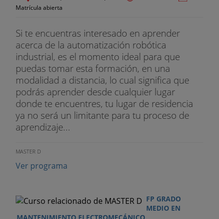
Evacuaciones. Ejecución con tubos metálicos,
Matrícula abierta
rígidos, flexibles y otros materiales. Colocación de
rejillas.
Si te encuentras interesado en aprender
acerca de la automatización robótica
Instalaciones de contadores.
industrial, es el momento ideal para que
puedas tomar esta formación, en una
Grupos de sobre elevación y sus componentes:
modalidad a distancia, lo cual significa que
depósitos reguladores, presostatos, etc.
podrás aprender desde cualquier lugar
donde te encuentres, tu lugar de residencia
Equipos, herramientas y accesorios utilizados en
ya no será un limitante para tu proceso de
las instalaciones de fontanería.
aprendizaje...
Características e instalaciones de aparatos,
equipos y sistemas, así como sus partes o
MASTER D
componentes, relativos a abastecimientos de agua
Ver programa
contra incendios, hidrantes exteriores, bocas de
incendios equipadas, columna seca, extinción por
rociadores automáticos de agua y extinción por
FP GRADO
MEDIO EN
agua pulverizada, e instalaciones de evacuación de
MANTENIMIENTO ELECTROMECÁNICO