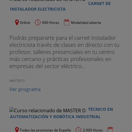
CARNET DE
INSTALADOR ELECTRICISTA
Canalizaciones de acero, soldadura, codos,
injertos, aterrajados de tubos, uniones.
Online
840 Horas
Modalidad abierta
Canalizaciones en otros materiales, tales como
Podrás prepararte para el carnet instalador
plástico, gres y fundición.
electricista través de clases en directo con tu
profesor, talleres presenciales en tu centro
Uniones mecánicas. Racores, bridas, etcétera.
más cercano y prácticas profesionales en
Fijación de tuberías y colocación de protecciones.
empresas del sector eléctrico...
Fluxores. Características, funcionamiento y tipos
MASTER D
de instalación.
Ver programa
Aparatos y sus accesorios. Características y
presiones de funcionamiento.
TÉCNICO EN
Elementos de control, regulación y medida grifería
AUTOMATIZACIÓN Y ROBÓTICA INDUSTRIAL
y presiones de funcionamiento.
Todas las provincias de España
2.000 Horas