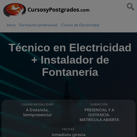
CursosyPostgrados
.com
Inicio
Formación profesional
Cursos de Electricidad
Técnico en Electricidad
+ Instalador de
Fontanería
LUGAR/MODALIDAD
DURACIÓN
A Distancia,
PRESENCIAL Y A
Semipresencial
DISTANCIA.
MATRÍCULA ABIERTA
FECHAS
Inmediato (previa