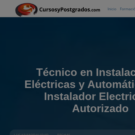
CursosyPostgrados
Inicio
Formació
.com
Técnico en Instala
Eléctricas y Automát
Instalador Electri
Autorizado
LUGAR/MODALIDAD
FECHAS