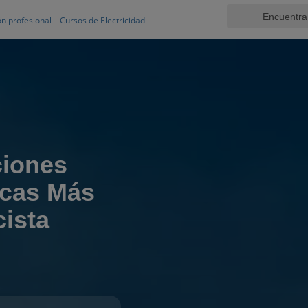
n profesional
Cursos de Electricidad
ciones
icas Más
cista