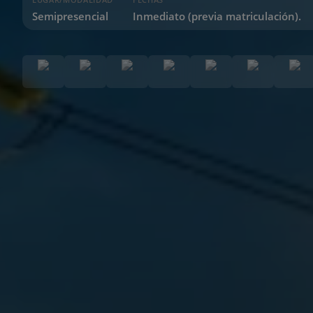
Semipresencial
Inmediato (previa matriculación).