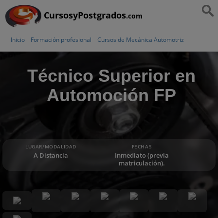
CursosyPostgrados
.com
Inicio
Formación profesional
Cursos de Mecánica Automotriz
Técnico Superior en
Automoción FP
LUGAR/MODALIDAD
FECHAS
A Distancia
Inmediato (previa
matriculación).