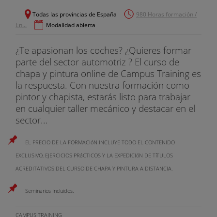
Todas las provincias de España
980 Horas formación /
En...
Modalidad abierta
¿Te apasionan los coches? ¿Quieres formar
parte del sector automotriz ? El curso de
chapa y pintura online de Campus Training es
la respuesta. Con nuestra formación como
pintor y chapista, estarás listo para trabajar
en cualquier taller mecánico y destacar en el
sector...
EL PRECIO DE LA FORMACIóN INCLUYE TODO EL CONTENIDO
EXCLUSIVO, EJERCICIOS PRáCTICOS Y LA EXPEDICIóN DE TíTULOS
ACREDITATIVOS DEL CURSO DE CHAPA Y PINTURA A DISTANCIA.
Seminarios Incluidos.
CAMPUS TRAINING