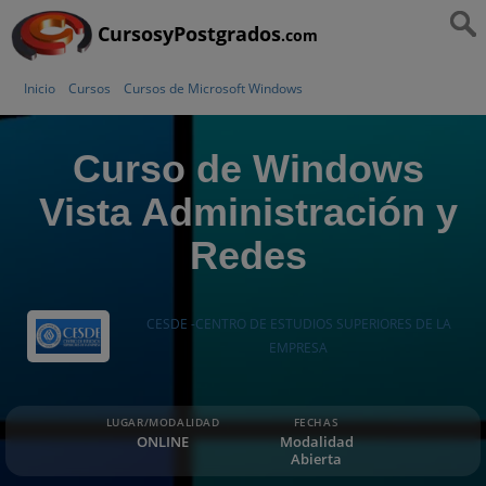
CursosyPostgrados
.com
Inicio
Cursos
Cursos de Microsoft Windows
Curso de Windows
Vista Administración y
Redes
CESDE -CENTRO DE ESTUDIOS SUPERIORES DE LA
EMPRESA
LUGAR/MODALIDAD
FECHAS
ONLINE
Modalidad
Abierta