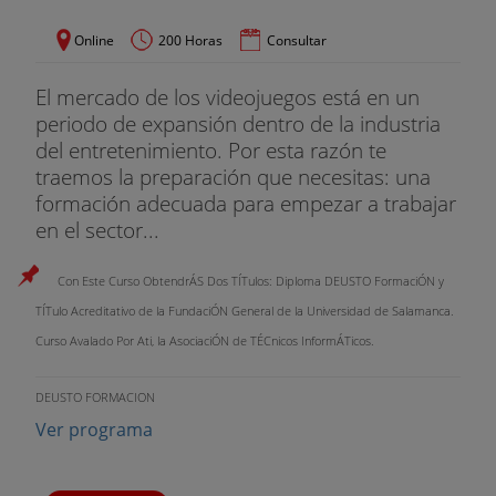
toda la duración del curso. Él será el encargado de
resolver cualquier duda y enviarte la información
Online
200 Horas
Consultar
pedagógica que solicites. Además, te orientará en
tu aprendizaje y evaluará tus progresos.
El mercado de los videojuegos está en un
periodo de expansión dentro de la industria
Además, podrás intercambiar experiencias y
del entretenimiento. Por esta razón te
conocimientos con otros estudiantes del curso a
traemos la preparación que necesitas: una
través de nuestro Campus Online para los
formación adecuada para empezar a trabajar
alumnos.
en el sector...
Con Este Curso ObtendrÁS Dos TÍTulos: Diploma DEUSTO FormaciÓN y
TÍTulo Acreditativo de la FundaciÓN General de la Universidad de Salamanca.
Curso Avalado Por Ati, la AsociaciÓN de TÉCnicos InformÁTicos.
DEUSTO FORMACION
Ver programa