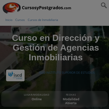
CursosyPostgrados
.com
Inicio
Cursos
Cursos de Inmobiliaria
Curso en Dirección y
Gestión de Agencias
Inmobiliarias
ISED INSTITUTO SUPERIOR DE ESTUDIOS
LUGAR/MODALIDAD
FECHAS
Online
Modalidad
Abierta