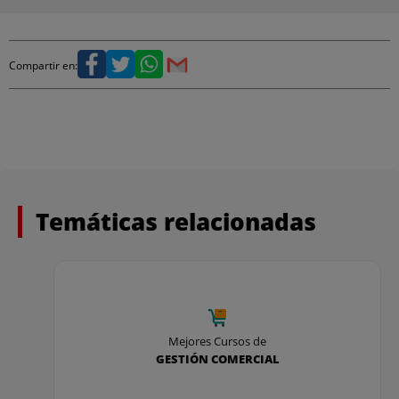
material complementario como:
- Carta curso online Psicología Técnicas de Venta
Compartir en:
- Libros del Grado Medio en Actividades
Comerciales
- Material didáctico complementario
Y además… Curso Software DELSOL**
Temáticas relacionadas
El objetivo de esta formación anexa es enseñarte a
utilizar el programa que unifica en un solo espacio
las principales herramientas utilizadas por las
pymes españolas para la facturación, contabilidad,
fiscalidad y gestión laboral a través de 3
programas Factusol, Contasol y Nominasol.
Mejores Cursos de
GESTIÓN COMERCIAL
**No emitimos título.