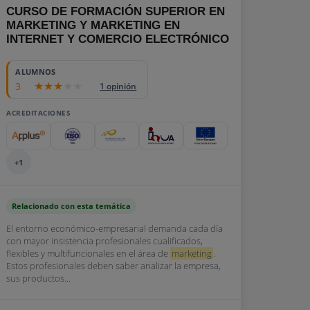
CURSO DE FORMACIÓN SUPERIOR EN
MARKETING Y MARKETING EN
INTERNET Y COMERCIO ELECTRÓNICO
ALUMNOS
3
1 opinión
ACREDITACIONES
+1
Relacionado con esta temática
El entorno económico-empresarial demanda cada día
con mayor insistencia profesionales cualificados,
flexibles y multifuncionales en el área de
marketing
.
Estos profesionales deben saber analizar la empresa,
sus productos...