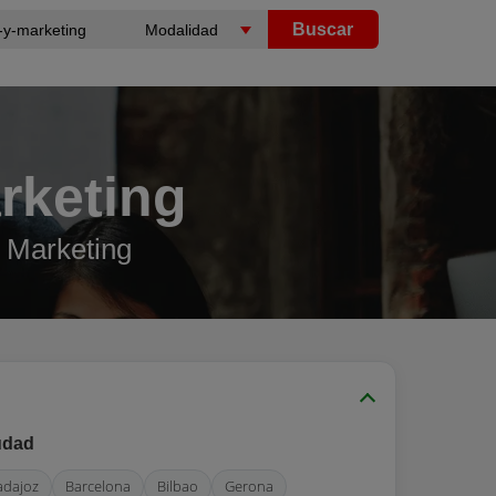
Buscar
rketing
 Marketing
udad
adajoz
Barcelona
Bilbao
Gerona