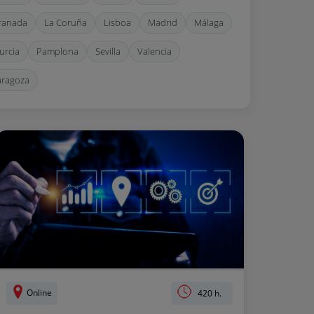
ranada
La Coruña
Lisboa
Madrid
Málaga
urcia
Pamplona
Sevilla
Valencia
aragoza
Online
420 h.