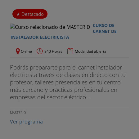
Formación de Profesorado de Educación
Secundaria. Especialidad Tecnología e Informática.
Destacado
Profesora en el área de electricidad y electrónica
en SEAS.
CURSO DE
CARNET DE
INSTALADOR ELECTRICISTA
JORGE MARQUES
Online
840 Horas
Modalidad abierta
Bachelor en Mantenimiento y Gestión de la
Producción.
Podrás prepararte para el carnet instalador
Doctorando en Ciencias Ambientales (energías
electricista través de clases en directo con tu
renovables).
profesor, talleres presenciales en tu centro
más cercano y prácticas profesionales en
Máster Universitario en Prevención de Riesgos
empresas del sector eléctrico...
Laborales, especialidad Seguridad en el Trabajo,
Higiene y Ergonomía.
MASTER D
Ver programa
Máster privado en Innovación y Producción
Industrial.