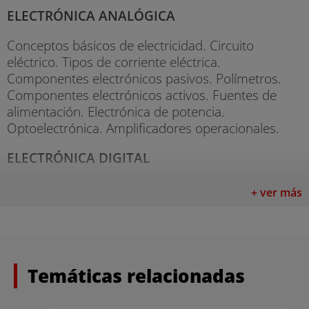
ELECTRÓNICA ANALÓGICA
Conceptos básicos de electricidad. Circuito
eléctrico. Tipos de corriente eléctrica.
Componentes electrónicos pasivos. Polímetros.
Componentes electrónicos activos. Fuentes de
alimentación. Electrónica de potencia.
Optoelectrónica. Amplificadores operacionales.
ELECTRÓNICA DIGITAL
Introducción a la electrónica digital. Sistemas de
+ ver más
numeración: los números binarios. Operaciones
con números binarios. Álgebra de Boole. Puertas
lógicas. Sistemas de simplificación. Circuitos
integrados. Decodificadores y codificadores.
Multiplexores y demultiplexores. Comparadores.
Temáticas relacionadas
Circuitos aritméticos. Circuitos secuenciales.
Circuitos lógicos programables.