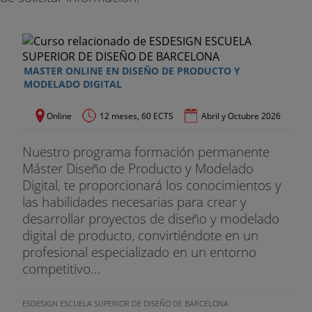
referentes en el sector, así como de un claustro
formado por directivos y exdirectivos de
compañías multinacionales y nacionales
(Telefónica, Deloitte, DHL, Inchaersa, Geindesa,
MASTER ONLINE EN DISEÑO DE PRODUCTO Y
Debebé o Drommer Consulting).
MODELADO DIGITAL
Somos conscientes del esfuerzo que supone la
Online
12 meses, 60 ECTS
Abril y Octubre 2026
formación y ponemos a disposición del estudiante
herramientas diversas que faciliten el aprendizaje
Nuestro programa formación permanente
de los contenidos desde diferentes perspectivas:
Máster Diseño de Producto y Modelado
ebook, Hypermedia Box, Sesiones Presenciales
Digital, te proporcionará los conocimientos y
Virtuales, casos prácticos, conferencias con
las habilidades necesarias para crear y
prestigiosos ponentes, etc.
desarrollar proyectos de diseño y modelado
digital de producto, convirtiéndote en un
profesional especializado en un entorno
competitivo...
ESDESIGN ESCUELA SUPERIOR DE DISEÑO DE BARCELONA