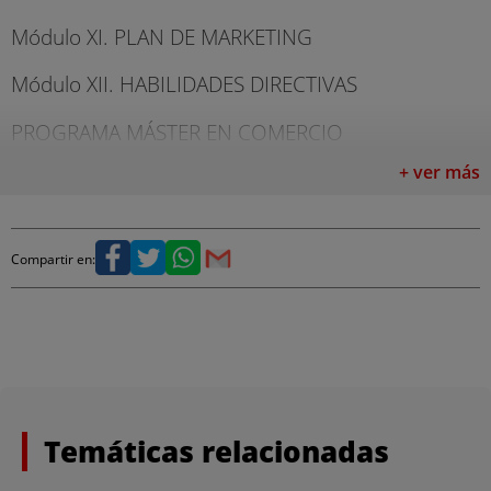
Módulo XI. PLAN DE MARKETING
Módulo XII. HABILIDADES DIRECTIVAS
PROGRAMA MÁSTER EN COMERCIO
INTERNACIONAL
+ ver más
Módulo I. MARKETING, GESTIÓN COMERCIAL Y E-
COMMERCE
Compartir en:
Módulo II. GESTIÓN PARA LA
INTERNACIONALIZACIÓN DE LA EMPRESA
Módulo III. LA EMPRESA ANTE LA EXPORTACIÓN
Módulo IV. SELECCIÓN E INVESTIGACIÓN DE
MERCADOS EXTERIORES
Temáticas relacionadas
Módulo V. CONTRATACIÓN INTERNACIONAL