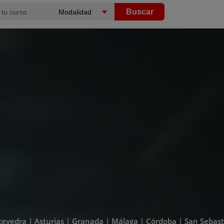
Buscar
ontevedra | Asturias | Granada | Málaga | Córdoba | San Sebas