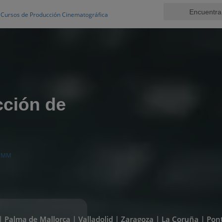
Cursos de Producción Cinematográfica
cción de
O MM
a | Palma de Mallorca | Valladolid | Zaragoza | La Coruña | P