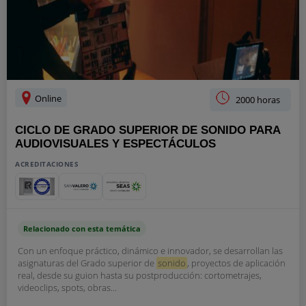
Online
2000 horas
CICLO DE GRADO SUPERIOR DE SONIDO PARA
AUDIOVISUALES Y ESPECTÁCULOS
ACREDITACIONES
Relacionado con esta temática
Con un enfoque práctico, dinámico e innovador, se desarrollan las
asignaturas del Grado superior de
sonido
, proyectos de aplicación
real, desde su guion hasta su postproducción: cortometrajes,
videoclips, spots, obras...