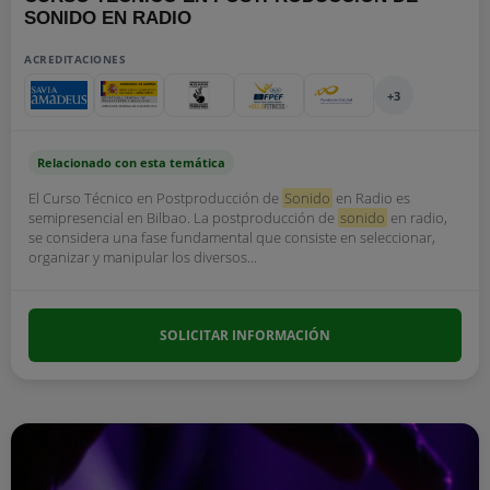
SONIDO EN RADIO
ACREDITACIONES
+3
Relacionado con esta temática
El Curso Técnico en Postproducción de
Sonido
en Radio es
semipresencial en Bilbao. La postproducción de
sonido
en radio,
se considera una fase fundamental que consiste en seleccionar,
organizar y manipular los diversos...
SOLICITAR INFORMACIÓN