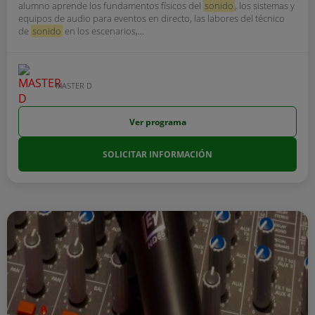
alumno aprende los fundamentos físicos del
sonido
, los sistemas y
equipos de audio para eventos en directo, las labores del técnico
de
sonido
en los escenarios,...
MASTER D
Ver programa
SOLICITAR INFORMACIÓN