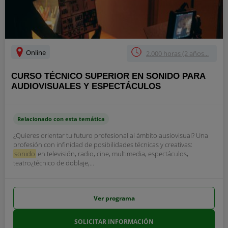
Online
2.000 horas (2 años...
CURSO TÉCNICO SUPERIOR EN SONIDO PARA
AUDIOVISUALES Y ESPECTÁCULOS
Relacionado con esta temática
¿Quieres orientar tu futuro profesional al ámbito ausiovisual? Una
profesión con infinidad de posibilidades técnicas y creativas:
sonido
en televisión, radio, cine, multimedia, espectáculos,
teatro¿técnico de doblaje,...
Ver programa
SOLICITAR INFORMACIÓN