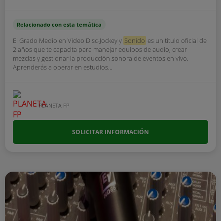
Relacionado con esta temática
El Grado Medio en Video Disc-Jockey y
Sonido
es un título oficial de
2 años que te capacita para manejar equipos de audio, crear
mezclas y gestionar la producción sonora de eventos en vivo.
Aprenderás a operar en estudios...
PLANETA FP
SOLICITAR INFORMACIÓN