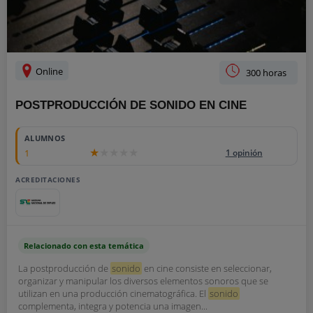
Online
300 horas
POSTPRODUCCIÓN DE SONIDO EN CINE
ALUMNOS
1
1 opinión
ACREDITACIONES
Relacionado con esta temática
La postproducción de
sonido
en cine consiste en seleccionar,
organizar y manipular los diversos elementos sonoros que se
utilizan en una producción cinematográfica. El
sonido
complementa, integra y potencia una imagen...