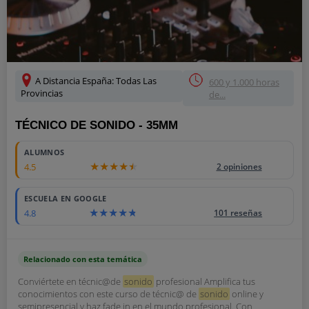
A Distancia España: Todas Las
600 y 1.000 horas
Provincias
de...
TÉCNICO DE SONIDO - 35MM
ALUMNOS
4.5
2 opiniones
ESCUELA EN GOOGLE
4.8
101 reseñas
Relacionado con esta temática
Conviértete en técnic@de
sonido
profesional Amplifica tus
conocimientos con este curso de técnic@ de
sonido
online y
semipresencial y haz fade in en el mundo profesional. Con