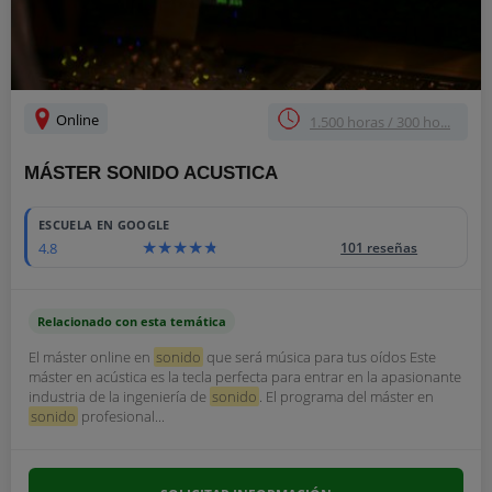
Online
1.500 horas / 300 ho...
MÁSTER SONIDO ACUSTICA
ESCUELA EN GOOGLE
4.8
101 reseñas
Relacionado con esta temática
El máster online en
sonido
que será música para tus oídos Este
máster en acústica es la tecla perfecta para entrar en la apasionante
industria de la ingeniería de
sonido
. El programa del máster en
sonido
profesional...