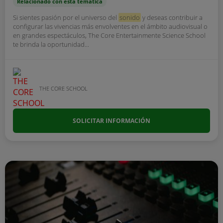
Relacionado con esta temática
Si sientes pasión por el universo del
sonido
y deseas contribuir a
configurar las vivencias más envolventes en el ámbito audiovisual o
en grandes espectáculos, The Core Entertainmente Science School
te brinda la oportunidad...
THE CORE SCHOOL
SOLICITAR INFORMACIÓN