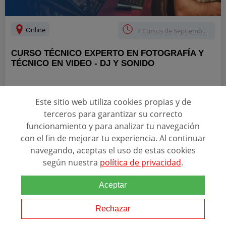
Online
2 Cursos de Septiemb...
CURSO TÉCNICO EXPERTO EN FOTOGRAFÍA Y
TÉCNICO EN VIDEO - DJ Y SONIDO
Relacionado con esta temática
Este sitio web utiliza cookies propias y de
Prepárate para ser ayudante de
sonido
en televisión, microfonista
terceros para garantizar su correcto
de cine y vídeo, en conciertos musicales o espectáculos escénicos.
funcionamiento y para analizar tu navegación
Además de ser experto en Fotografía. Si te interesa la Fotografía de
con el fin de mejorar tu experiencia. Al continuar
Moda, Arquitectura,...
navegando, aceptas el uso de estas cookies
según nuestra
política de privacidad
.
Ver programa
Aceptar
SOLICITAR INFORMACIÓN
Rechazar