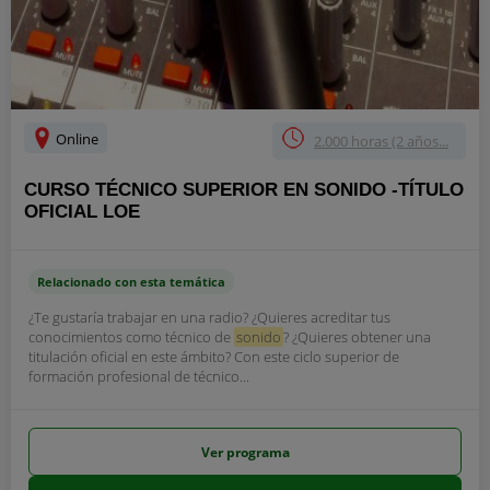
Online
2.000 horas (2 años...
CURSO TÉCNICO SUPERIOR EN SONIDO -TÍTULO
OFICIAL LOE
Relacionado con esta temática
¿Te gustaría trabajar en una radio? ¿Quieres acreditar tus
conocimientos como técnico de
sonido
? ¿Quieres obtener una
titulación oficial en este ámbito? Con este ciclo superior de
formación profesional de técnico...
Ver programa