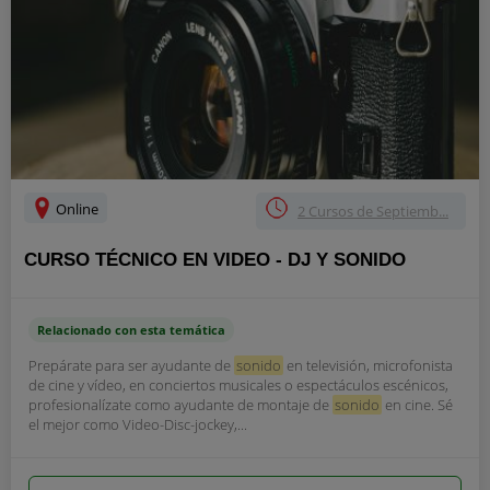
Online
2 Cursos de Septiemb...
CURSO TÉCNICO EN VIDEO - DJ Y SONIDO
Relacionado con esta temática
Prepárate para ser ayudante de
sonido
en televisión, microfonista
de cine y vídeo, en conciertos musicales o espectáculos escénicos,
profesionalízate como ayudante de montaje de
sonido
en cine. Sé
el mejor como Video-Disc-jockey,...