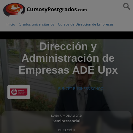
CursosyPostgrados
.com
Inicio
Grados universitarios
Cursos de Dirección de Empresas
Dirección y
Administración de
Empresas ADE Upx
EUNCET BUSINESS SCHOOL
LUGAR/MODALIDAD
Semipresencial
DURACIÓN