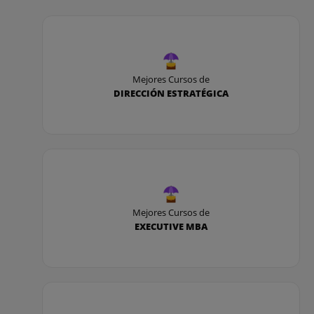
Contabilidad de costos II
Dirección financiera I
Macroeconomía
Mejores Cursos de
DIRECCIÓN ESTRATÉGICA
Derecho fiscal II
Desarrollo profesional III
Dirección de recursos humanos
Organización y administración de empresas II
Mejores Cursos de
Sistemas de información
EXECUTIVE MBA
Mercados e instrumentos financieros
Dirección financiera II