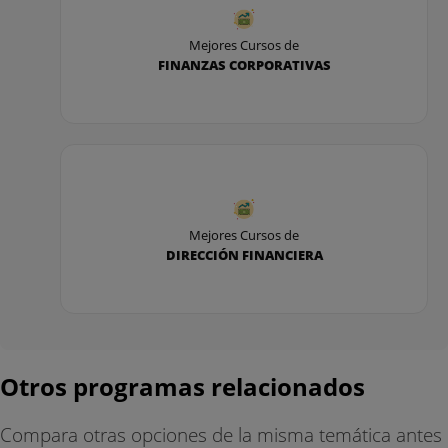
Becas y financiación
Mejores Cursos de
El importe de la matrícula de un curso académico
FINANZAS CORPORATIVAS
se puede fraccionar en 10 mensualidades sin
intereses.
Los estudiantes pueden solicitar las becas y las
ayudas públicas o gubernamentales
Mejores Cursos de
DIRECCIÓN FINANCIERA
Otros programas relacionados
Compara otras opciones de la misma temática antes