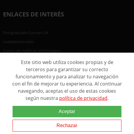
ENLACES DE INTERÉS
Postgraduate Courses UK
Leadspotenciales
Cursos de Inglés en el Extranjero
Este sitio web utiliza cookies propias y de
terceros para garantizar su correcto
funcionamiento y para analizar tu navegación
con el fin de mejorar tu experiencia. Al continuar
navegando, aceptas el uso de estas cookies
según nuestra
política de privacidad
.
Aceptar
@ 2005 - 2026 Marca comercial de Grupo
Eurohispana. Todos los derechos reservados.
Rechazar