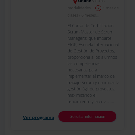
Online
y otras
modalidades
1 mes de
clases / 6 meses...
El Curso de Certificación
Scrum Master de Scrum
Manager® que imparte
EIGP, Escuela Internacional
de Gestión de Proyectos,
proporciona a los alumnos
las competencias
necesarias para
implementar el marco de
trabajo Scrum y optimizar la
gestión ágil de proyectos,
maximizando el
rendimiento y la cola... ....
Ver programa
Solicitar información