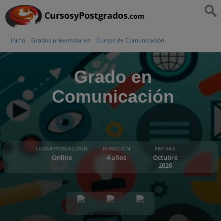
CursosyPostgrados
.com
Inicio
Grados universitarios
Cursos de Comunicación
Grado en
Comunicación
LUGAR/MODALIDAD
DURACIÓN
FECHAS
Online
4 años
Octubre
2026