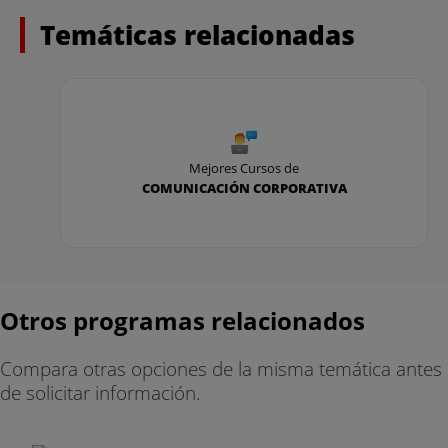
- Vídeo y audio digital
Temáticas relacionadas
- Fundamentos de desarrollo empresarial
aplicados a la comunicación
- Documentación en la era digital
CURSO: TERCERO
Mejores Cursos de
COMUNICACIÓN CORPORATIVA
- Estrategias de comunicación corporativa
- Fotografía e imagen I
- Comunicación multimedia en entornos digitales
Otros programas relacionados
- Organización y producción televisiva y
radiofónica
Compara otras opciones de la misma temática antes
de solicitar información.
- Deontología
- Estadística