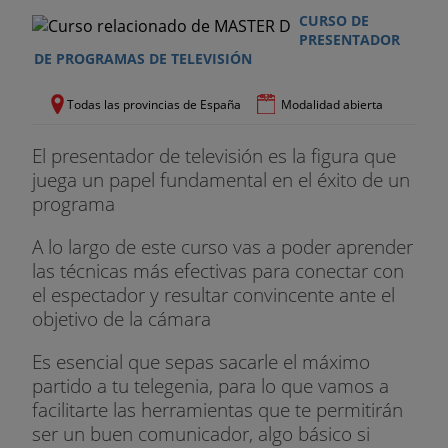
- Postproducción
CURSO DE
PRESENTADOR
- Fotografía e imagen II
DE PROGRAMAS DE TELEVISIÓN
- Aplicaciones móviles
Todas las provincias de España
Modalidad abierta
- Narrativa transmedia
El presentador de televisión es la figura que
juega un papel fundamental en el éxito de un
MENCIÓN EN MÁRKETING Y COMUNICACIÓN
programa
DIGITAL
A lo largo de este curso vas a poder aprender
- Comunicación persuasiva y nuevo lenguaje
las técnicas más efectivas para conectar con
publicitario
el espectador y resultar convincente ante el
objetivo de la cámara
- Estrategia y planificación de medios
Es esencial que sepas sacarle el máximo
- Marketing Digital
partido a tu telegenia, para lo que vamos a
- Gestión profesional de redes sociales y de la
facilitarte las herramientas que te permitirán
reputación en Internet
ser un buen comunicador, algo básico si