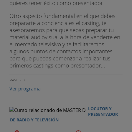
quieres tener éxito como presentador
- Políticas de comunicación multiplataforma
Otro aspecto fundamental en el que debes
Prácticas
prepararte a conciencia es el casting, te
asesoraremos para que sepas preparar tu
- Prácticas externas
material audiovisual a la hora de venderte en
el mercado televisivo y te facilitaremos
Claustro destacado
algunos puntos de contactos importantes
para que puedas comenzar a realizar tus
Dra. Amparo Suay Madrid
.
primeros castings como presentador...
Directora del Grado.
MASTER D
Doctora en Comunicación. Máster en Radio (1995)
Ver programa
y Máster en Dirección de
Comunicación y Nuevas Tecnologías (2010).
LOCUTOR Y
Licenciada en Periodismo. Amplia
PRESENTADOR
DE RADIO Y TELEVISIÓN
experiencia académica y profesional en
comunicación sanitaria.