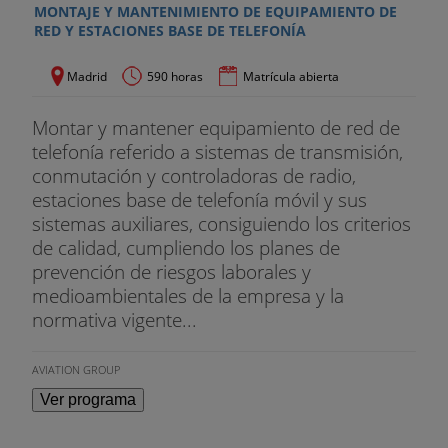
MONTAJE Y MANTENIMIENTO DE EQUIPAMIENTO DE
MENCIÓN EN PERIODISMO EN LOS NUEVO
RED Y ESTACIONES BASE DE TELEFONÍA
MEDIOS
Madrid
590 horas
Matrícula abierta
- Redacción periodística en la era digital
Montar y mantener equipamiento de red de
- Periodismo de investigación y análisis de datos
telefonía referido a sistemas de transmisión,
- Gabinetes de comunicación en los nuevos
conmutación y controladoras de radio,
medios y gestión de crisis
estaciones base de telefonía móvil y sus
sistemas auxiliares, consiguiendo los criterios
- Comunicación en redes sociales y periodismo
de calidad, cumpliendo los planes de
ciudadano
prevención de riesgos laborales y
medioambientales de la empresa y la
- Política y economía en comunicación
normativa vigente...
MENCIÓN EN COMUNICACIÓN AUDIOVISUAL
EN RED
AVIATION GROUP
Ver programa
- Edición y diseño de contenidos multimedia