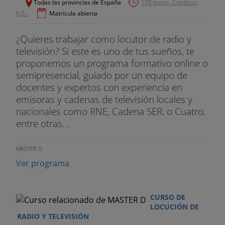
Todas las provincias de España
150 horas, Créditos:
6,0...
Matrícula abierta
Cayetano Espinosa Bueso
.
¿Quieres trabajar como locutor de radio y
Coordinador del Grado.
televisión? Si este es uno de tus sueños, te
Máster en Periodismo Multimedia. Máster en
proponemos un programa formativo online o
Producción de Contenidos. Grado en
semipresencial, guiado por un equipo de
docentes y expertos con experiencia en
Comunicación. Cofundador de la empresa Com
emisoras y cadenas de televisión locales y
Som Cumunicación. Guionista del
nacionales como RNE, Cadena SER, o Cuatro,
entre otras...
departamento de Ficción y Ajenas de TVV.
Dra. Miriam Arely Vázquez Vidal
.
MASTER D
Ver programa
Docente del Grado.
Doctora en Estudios Internacionales de Paz,
CURSO DE
Conflicto y Desarrollo. Profesora Invitada de
LOCUCIÓN DE
RADIO Y TELEVISIÓN