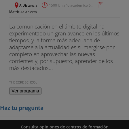
RR. PP. Trayectoria profesional en
A Distancia
1500 Un año académico 6...
diversos medios de comunicación (Mediaset
Matrícula abierta
España, Marca, Webedia, Editorial Prensa
La comunicación en el ámbito digital ha
Ibérica, entre otros). Consultor independiente
experimentado un gran avance en los últimos
(transformación digital, formación,
tiempos, y la forma más adecuada de
adaptarse a la actualidad es sumergirse por
marketing y emprendimiento).
completo en aprovechar las nuevas
corrientes y, por supuesto, aprender de los
más destacados...
THE CORE SCHOOL
Ver programa
Haz tu pregunta
Consulta opiniones de centros de formación