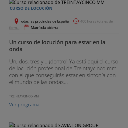
CURSO DE LOCUCIÓN
- Géneros actuales en el periodismo
- Métodos de investigación social
Todas las provincias de España
400 horas totales de
form...
Matrícula abierta
- Generación de contenidos en los nuevos medios
Un curso de locución para estar en la
- Prácticas externas I
onda
CURSO: CUARTO
Un, dos, tres y… ¡dentro! Ya está aquí el curso
de locución profesional de Treintaycinco mm
- Diseño gráfico
con el que conseguirás estar en sintonía con
el mundo de las ondas...
- Diseño y programación web
- Marca personal en comunicación
TREINTAYCINCO MM
Ver programa
- Prácticas externas II
- Trabajo Final de Grado