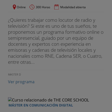
la Cátedra UNESCO de Filosofía para la Paz.
Online
300 Horas
Modalidad abierta
Antonio Romero Sebastiá
.
¿Quieres trabajar como locutor de radio y
Docente del Grado.
televisión? Si este es uno de tus sueños, te
proponemos un programa formativo online o
Licenciado en Ciencias de la Información. Socio-
semipresencial, guiado por un equipo de
fundador de la empresa de
docentes y expertos con experiencia en
emisoras y cadenas de televisión locales y
comunicación “ARS-Comunicación” (2001-
nacionales como RNE, Cadena SER, o Cuatro,
actualidad).
entre otras...
Dr. Marcos Antón
.
MASTER D
Docente del Grado.
Ver programa
Licenciado en Periodismo y Comunicación
Audiovisual. Máster en Escritura Creativa y
Doctor en Comunicación Audiovisual, Publicidad y
MÁSTER EN COMUNICACIÓN DIGITAL