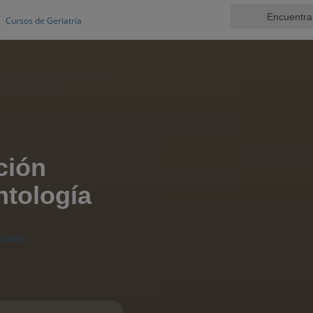
Cursos de Geriatría
ción
tología
 JORGE