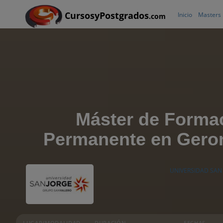
CursosyPostgrados
Inicio
Masters
.com
Máster de Forma
Permanente en Geron
UNIVERSIDAD SAN
LUGAR/MODALIDAD
DURACIÓN
FECHAS