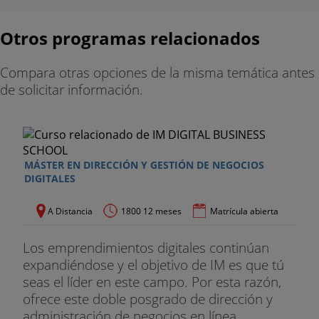
- Forma y lidera un equipo de alto rendimiento
Otros programas relacionados
- Encaja en el entorno VUCA y conquístalo
- Adapta y domina la metodología Scrum
Compara otras opciones de la misma temática antes
de solicitar información.
- Aplica la inteligencia artificial (IA) de forma efectiva
en tu negocio
Perfeccionamiento y actualización digital
MÁSTER EN DIRECCIÓN Y GESTIÓN DE NEGOCIOS
- La matriz DAFO
DIGITALES
- El análisis CAME
A Distancia
1800 12 meses
Matrícula abierta
- Los objetivos SMART
Los emprendimientos digitales continúan
expandiéndose y el objetivo de IM es que tú
- El Business Model Canvas
seas el líder en este campo. Por esta razón,
ofrece este doble posgrado de dirección y
- El océano azul
administración de negocios en línea,