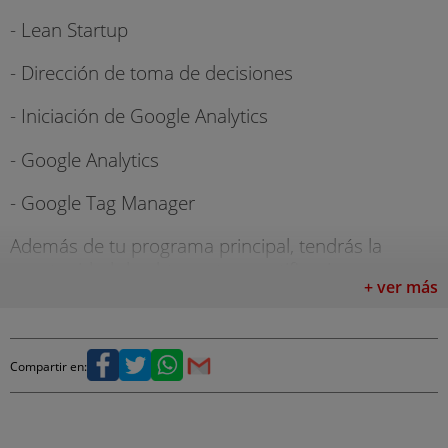
- Lean Startup
- Dirección de toma de decisiones
- Iniciación de Google Analytics
- Google Analytics
- Google Tag Manager
Además de tu programa principal, tendrás la
oportunidad de obtener tres certificaciones que
+ ver más
complementarán y enriquecerán tu educación a
un nivel óptimo. En primer lugar, te enfocarás en
desarrollar softskills cruciales en el ámbito digital.
Seguidamente, accederás a una actualización
Compartir en:
completa de las competencias y destrezas en
Marketing Digital, lo que te proporcionará una
formación integral en esta área. Por último,