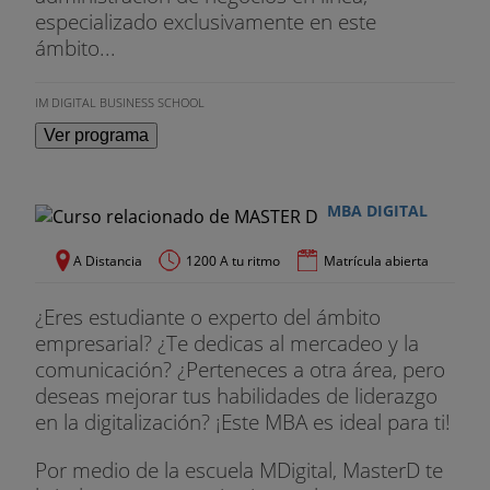
- El método AIDA
especializado exclusivamente en este
ámbito...
- La postura VASE
IM DIGITAL BUSINESS SCHOOL
- La Ley de Pareto
Ver programa
- La filosofía win2win
- Growth Hacking
MBA DIGITAL
- El Golden Circle
A Distancia
1200 A tu ritmo
Matrícula abierta
Responsabilidad social empresarial
¿Eres estudiante o experto del ámbito
empresarial? ¿Te dedicas al mercadeo y la
- Qué es la ética y qué tiene que ver con los
comunicación? ¿Perteneces a otra área, pero
negocios
deseas mejorar tus habilidades de liderazgo
en la digitalización? ¡Este MBA es ideal para ti!
- Ética individualista, relativismo ético y liderazgo
responsable
Por medio de la escuela MDigital, MasterD te