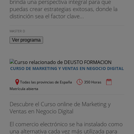
brinda una perspectiva integral para que
- Orígenes y evolución de la RSE
puedas crear estrategias exitosas, donde la
- Definición y debates sobre la RSE: filantropía,
distinción sea el factor clave...
valor compartido, iniciativas socialmente
responsables
MASTER D
Ver programa
- Mapeo y priorización de stakeholders
- Marketing socialmente responsable
- Instrumentos de gestión e indicadores de RSE
CURSO DE MARKETING Y VENTAS EN NEGOCIO DIGITAL
- Investigaciones recientes de la RSE
Todas las provincias de España
350 Horas
Matrícula abierta
Descubre el Curso online de Marketing y
Ventas en Negocio Digital
El comercio electrónico se ha instalado como
una alternativa cada vez más utilizada para