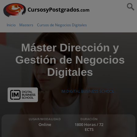
CursosyPostgrados
.com
Inicio
Masters
Cursos de Negocios Digitales
Máster Dirección y
Gestión de Negocios
Digitales
IM DIGITAL BUSINESS SCHOOL
LUGAR/MODALIDAD
DURACIÓN
Online
1800 Horas / 72
ECTS