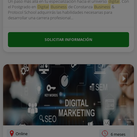
Un paso más allá en tu especialización hacia el universo
digital
. Con
el Postgrado en
Digital
Business
de Constanza
Business
&
Protocol School adquirirás las habilidades necesarias para
desarrollar una carrera profesional...
SOLICITAR INFORMACIÓN
Online
6 meses