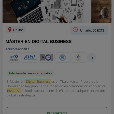
Online
Un año. 60 ECTS
MÁSTER EN DIGITAL BUSINESS
ACREDITACIONES
+1
Relacionado con esta temática
El Master en
Digital
Business
es un Título Máster Propio de la
Universidad Rey Juan Carlos impartido en colaboración con Vértice
Business
School especialmente diseñado para adquirir una visión
global y estratégica...
Ver programa