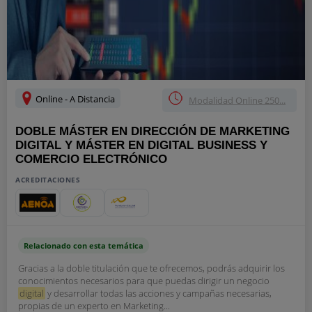
Online - A Distancia
Modalidad Online 250...
DOBLE MÁSTER EN DIRECCIÓN DE MARKETING
DIGITAL Y MÁSTER EN DIGITAL BUSINESS Y
COMERCIO ELECTRÓNICO
ACREDITACIONES
Relacionado con esta temática
Gracias a la doble titulación que te ofrecemos, podrás adquirir los
conocimientos necesarios para que puedas dirigir un negocio
digital
y desarrollar todas las acciones y campañas necesarias,
propias de un experto en Marketing...