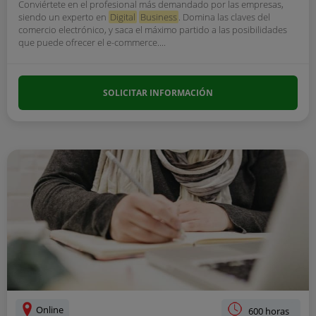
Conviértete en el profesional más demandado por las empresas,
siendo un experto en
Digital
Business
. Domina las claves del
comercio electrónico, y saca el máximo partido a las posibilidades
que puede ofrecer el e-commerce....
SOLICITAR INFORMACIÓN
Online
600 horas