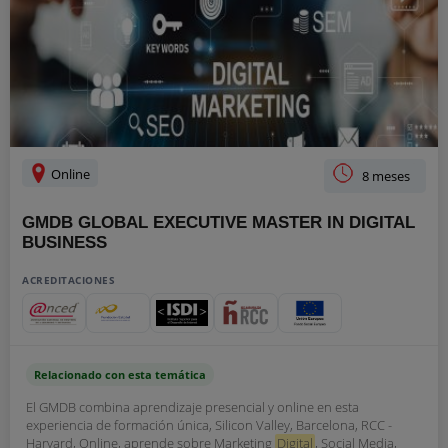
Online
8 meses
GMDB GLOBAL EXECUTIVE MASTER IN DIGITAL
BUSINESS
ACREDITACIONES
Relacionado con esta temática
El GMDB combina aprendizaje presencial y online en esta
experiencia de formación única, Silicon Valley, Barcelona, RCC -
Harvard, Online, aprende sobre Marketing
Digital
, Social Media,