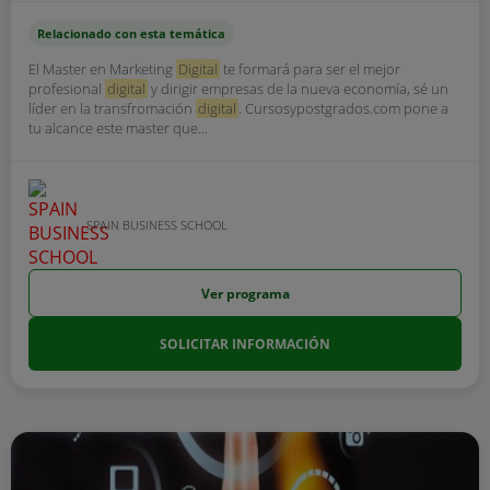
Relacionado con esta temática
El Master en Marketing
Digital
te formará para ser el mejor
profesional
digital
y dirigir empresas de la nueva economía, sé un
líder en la transfromación
digital
. Cursosypostgrados.com pone a
tu alcance este master que...
SPAIN BUSINESS SCHOOL
Ver programa
SOLICITAR INFORMACIÓN