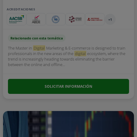
ACREDITACIONES
+1
Relacionado con esta temática
The Master in
Digital
Marketing & E-commerce is designed to train
professionals in the new areas of the
digital
ecosystem, where the
trend is increasingly heading towards eliminating the barrier
between the online and offline...
SOLICITAR INFORMACIÓN