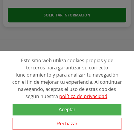
SOLICITAR INFORMACIÓN
Este sitio web utiliza cookies propias y de
Ver más programas
terceros para garantizar su correcto
funcionamiento y para analizar tu navegación
con el fin de mejorar tu experiencia. Al continuar
navegando, aceptas el uso de estas cookies
según nuestra
política de privacidad
.
Aceptar
Ranking Relacionado
Rechazar