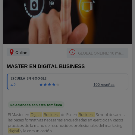
Online
GLOBAL ONLINE: 10 me...
MASTER EN DIGITAL BUSINESS
ESCUELA EN GOOGLE
4.2
100 reseñas
Relacionado con esta temática
El Master en
Digital
Business
de Esden
Business
School desarrolla
las bases formativas necesarias encuadradas en ejercicios y casos
prácticos de la mano de reconocidos profesionales del marketing
digital
y la comunicación...