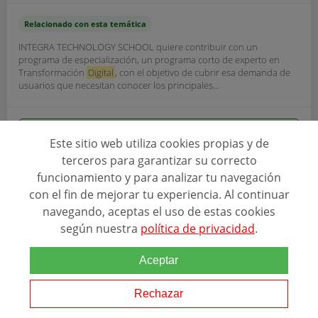
Relacionado con esta temática
INTEGRA TECHNOLOGY SCHOOL quiere contribuir con un
programa de especialización, un programa corto de experto en
Transformación
Digital
, con el objetivo de cubrir esa demanda de
usuarios que necesitan conocer los principales...
Ver programa
Este sitio web utiliza cookies propias y de
terceros para garantizar su correcto
SOLICITAR INFORMACIÓN
funcionamiento y para analizar tu navegación
con el fin de mejorar tu experiencia. Al continuar
navegando, aceptas el uso de estas cookies
según nuestra
política de privacidad
.
Aceptar
Rechazar