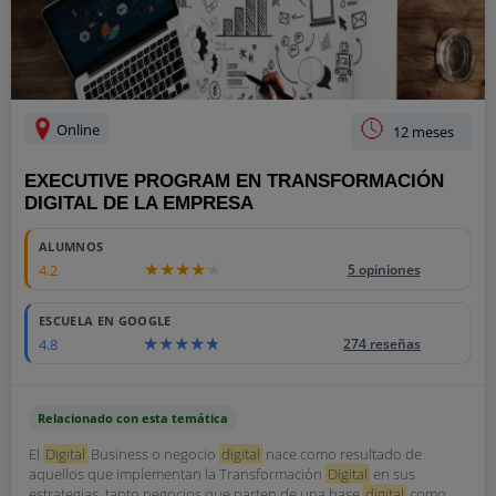
Online
12 meses
EXECUTIVE PROGRAM EN TRANSFORMACIÓN
DIGITAL DE LA EMPRESA
ALUMNOS
4.2
5 opiniones
ESCUELA EN GOOGLE
4.8
274 reseñas
Relacionado con esta temática
El
Digital
Business o negocio
digital
nace como resultado de
aquellos que implementan la Transformación
Digital
en sus
estrategias, tanto negocios que parten de una base
digital
como