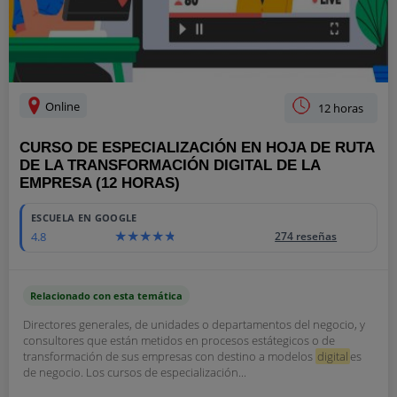
Online
12 horas
CURSO DE ESPECIALIZACIÓN EN HOJA DE RUTA
DE LA TRANSFORMACIÓN DIGITAL DE LA
EMPRESA (12 HORAS)
ESCUELA EN GOOGLE
4.8
274 reseñas
Relacionado con esta temática
Directores generales, de unidades o departamentos del negocio, y
consultores que están metidos en procesos estátegicos o de
transformación de sus empresas con destino a modelos
digital
es
de negocio. Los cursos de especialización...