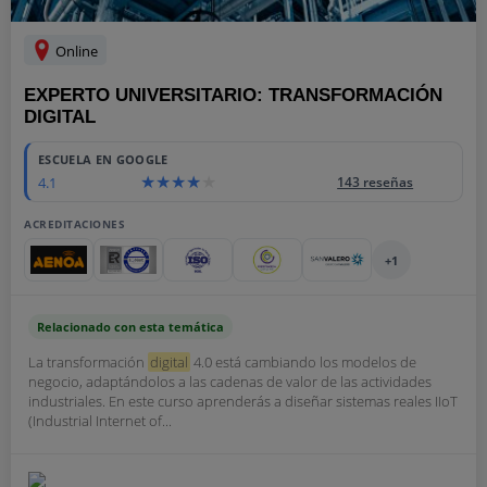
Online
EXPERTO UNIVERSITARIO: TRANSFORMACIÓN
DIGITAL
ESCUELA EN GOOGLE
4.1
143 reseñas
ACREDITACIONES
+1
Relacionado con esta temática
La transformación
digital
4.0 está cambiando los modelos de
negocio, adaptándolos a las cadenas de valor de las actividades
industriales. En este curso aprenderás a diseñar sistemas reales IIoT
(Industrial Internet of...