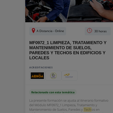
A Distancia - Online
30 horas
MF0972_1 LIMPIEZA, TRATAMIENTO Y
MANTENIMIENTO DE SUELOS,
PAREDES Y TECHOS EN EDIFICIOS Y
LOCALES
ACREDITACIONES
Relacionado con esta temática
La presente formación se ajusta al itinerario formativo
del Módulo MF0972_1 Limpieza, Tratamiento y
Mantenimiento de Suelos, Paredes y
Tech
os en