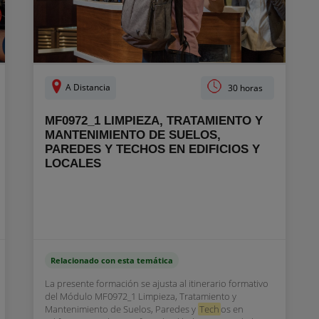
A Distancia
30 horas
MF0972_1 LIMPIEZA, TRATAMIENTO Y
MANTENIMIENTO DE SUELOS,
PAREDES Y TECHOS EN EDIFICIOS Y
LOCALES
Relacionado con esta temática
La presente formación se ajusta al itinerario formativo
del Módulo MF0972_1 Limpieza, Tratamiento y
Mantenimiento de Suelos, Paredes y
Tech
os en