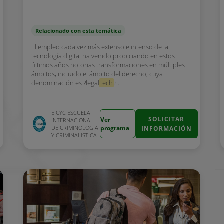
Relacionado con esta temática
El empleo cada vez más extenso e intenso de la
tecnología digital ha venido propiciando en estos
últimos años notorias transformaciones en múltiples
ámbitos, incluido el ámbito del derecho, cuya
denominación es ?legal
tech
?...
EICYC ESCUELA
SOLICITAR
Ver
INTERNACIONAL
DE CRIMINOLOGIA
programa
INFORMACIÓN
Y CRIMINALISTICA