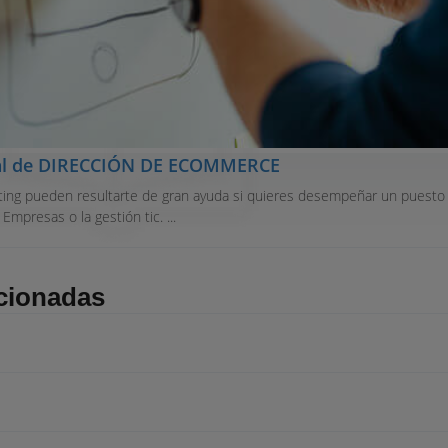
oral de DIRECCIÓN DE ECOMMERCE
ting pueden resultarte de gran ayuda si quieres desempeñar un puesto
Empresas o la gestión tic. ...
acionadas