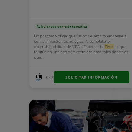
Relacionado con esta temática
Un posgrado oficial que fusiona el ámbito empresarial
con la inmersión tecnológica. Al completarlo,
obtendrás el título de MBA + Especialista
Tech
, lo que
te sitúa en una posición ventajosa para roles directivos
que...
SOLICITAR INFORMACIÓN
UNIR