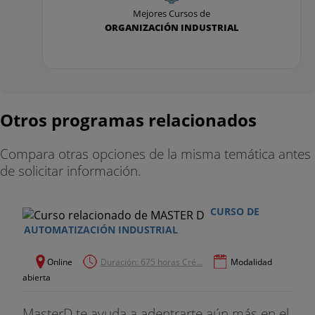
8. Entrega de documentación
Mejores Cursos de
ORGANIZACIÓN INDUSTRIAL
9. Puesta en marcha y solución de problemas
10. Mantenimiento
POSTGRADO EN AUTOMÁTICA
Otros programas relacionados
Programación de procesos automatizados
Compara otras opciones de la misma temática antes
1. Autómatas programables
de solicitar información.
2. Guía GEMMA
CURSO DE
3. GRAFCET
AUTOMATIZACIÓN INDUSTRIAL
4. Simatic Step7
Online
Duración: 675 horas Cré...
Modalidad
abierta
Comunicaciones y tecnología OPC
MasterD te ayuda a adentrarte aún más en el