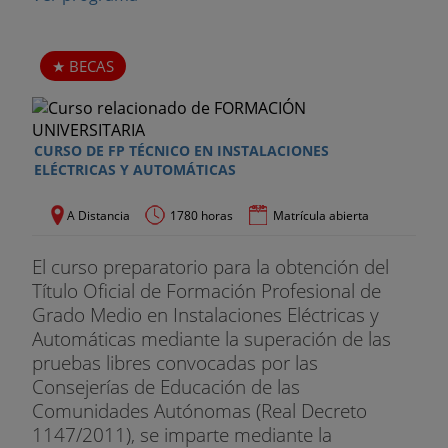
7. Algoritmos Genéticos
8. Sistemes Evolutivos
BECAS
Electrónica avanzada
1. Microcontroladores
CURSO DE FP TÉCNICO EN INSTALACIONES
ELÉCTRICAS Y AUTOMÁTICAS
2. FPGAs
A Distancia
1780 horas
Matrícula abierta
3. Etapas de Potencia
El curso preparatorio para la obtención del
Sistemas mecánicos para la robótica
Título Oficial de Formación Profesional de
Grado Medio en Instalaciones Eléctricas y
1. Microcontroladores
Automáticas mediante la superación de las
pruebas libres convocadas por las
2. FPGAs
Consejerías de Educación de las
Comunidades Autónomas (Real Decreto
3. Sensórica
1147/2011), se imparte mediante la