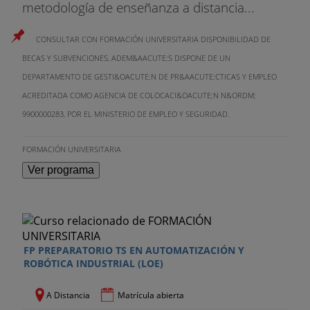
Sensores y adquisición de datos
metodología de enseñanza a distancia...
1. Sensórica
CONSULTAR CON FORMACIÓN UNIVERSITARIA DISPONIBILIDAD DE
BECAS Y SUBVENCIONES, ADEM&AACUTE;S DISPONE DE UN
2. Adquisición de información
DEPARTAMENTO DE GESTI&OACUTE;N DE PR&AACUTE;CTICAS Y EMPLEO
3. Conversores Analógicos/Digitales
ACREDITADA COMO AGENCIA DE COLOCACI&OACUTE;N N&ORDM;
9900000283, POR EL MINISTERIO DE EMPLEO Y SEGURIDAD.
4. Procesado de las señales
FORMACIÓN UNIVERSITARIA
Compatibilidad electromagnética
Ver programa
1. Fuentes de interferencia y formas de
acoplamiento
2. Técnicas de diseño
FP PREPARATORIO TS EN AUTOMATIZACIÓN Y
3. Medida de la interferencia y la susceptibilidad
ROBÓTICA INDUSTRIAL (LOE)
4. Normativa
A Distancia
Matrícula abierta