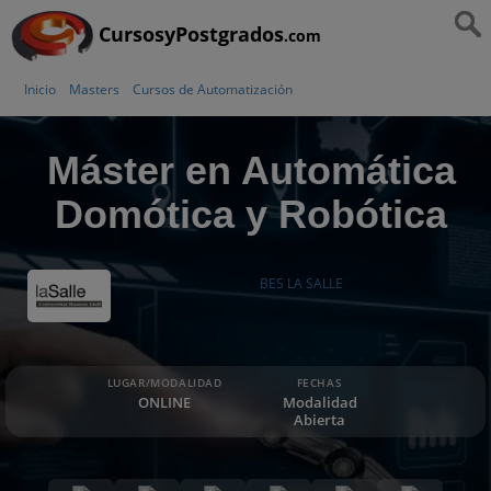
CursosyPostgrados
.com
Inicio
Masters
Cursos de Automatización
Máster en Automática
Domótica y Robótica
BES LA SALLE
LUGAR/MODALIDAD
FECHAS
ONLINE
Modalidad
Abierta