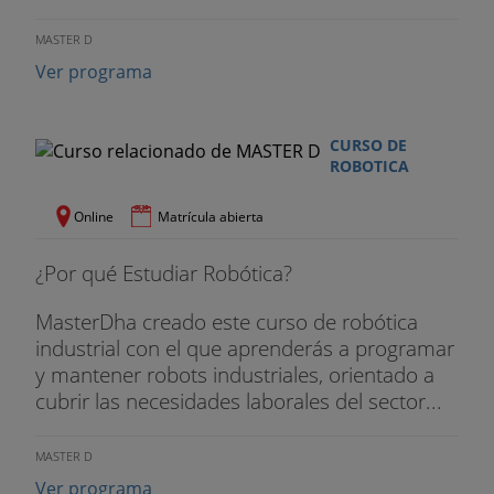
2. Desarrollo de la aplicación SCADA con
funcionalidades MES (Ignition)
MASTER D
Ver programa
3. Documentación proyecto
POSTGRADO EN ROBÓTICA
CURSO DE
ROBOTICA
Sistema de control inteligente
Online
Matrícula abierta
1. Introducción a los Sistemas de Control
¿Por qué Estudiar Robótica?
2. Control Analógico
MasterDha creado este curso de robótica
3. Control Digital
industrial con el que aprenderás a programar
y mantener robots industriales, orientado a
4. Control Difuso
cubrir las necesidades laborales del sector...
5. Aprendizaje Artificial
MASTER D
6. Redes Neuronales
Ver programa