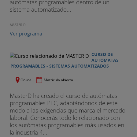
autómatas programables dentro de un
1. Sistemas MES
sistema automatizado...
2. Gestión de la producción
MASTER D
3. BBDD
Ver programa
4. Calidad, Trazabilidad y Genealogía
5. Eficiencia, OEE
CURSO DE
AUTÓMATAS
PROGRAMABLES - SISTEMAS AUTOMATIZADOS
6. Gestión de Infraestructuras
Online
Matrícula abierta
7. Gestión Energética
8. ERP (Enterprise Resource Planning)
MasterD ha creado el curso de autómatas
programables PLC, adaptándonos de este
Desarrollo del proyecto final
modo a las exigencias que marca el mercado
laboral. Conocerás todo lo relacionado con
1. Programación Estación Ejes FMS-200 (PLC
los autómatas programables más usados en
Simens 314 iFM)
la industria 4...