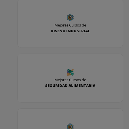
7. Proyectos con Lonworks
Realización de proyectos domóticos
Mejores Cursos de
DISEÑO INDUSTRIAL
1. Introducción
2. Estructura del proyecto
3. Definición de requisitos. ¿Cómo saber qué
quiere el cliente?
4. Propuesta y replanteo
Mejores Cursos de
SEGURIDAD ALIMENTARIA
5. Dibujo de los planos y esquemas de
conexionado
6. Programación
7. Guía de instalación y visitas de obra