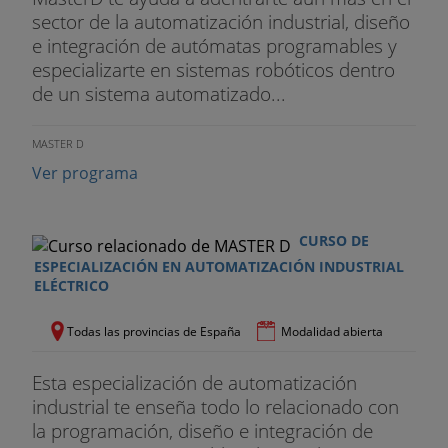
1. Introducción a OPC
sector de la automatización industrial, diseño
2. OPC Tunnelling
e integración de autómatas programables y
especializarte en sistemas robóticos dentro
3. Redundancia OPC
de un sistema automatizado...
4. Arquitectura Cliente-Servidor OPC
MASTER D
5. OPC Historical Data Access
Ver programa
Aplicaciones SCADA
CURSO DE
1. Introducción SCADA¿s
ESPECIALIZACIÓN EN AUTOMATIZACIÓN INDUSTRIAL
ELÉCTRICO
2. SCADA Web: Ignition
Todas las provincias de España
Modalidad abierta
3. SCADA General Electric: Cimplicity
Esta especialización de automatización
Aplicaciones para la gestión de infraestructuras:
industrial te enseña todo lo relacionado con
sistemas MES
la programación, diseño e integración de