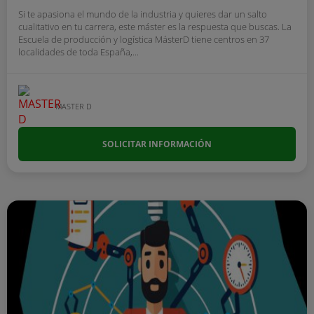
Si te apasiona el mundo de la industria y quieres dar un salto
cualitativo en tu carrera, este máster es la respuesta que buscas. La
Escuela de producción y logística MásterD tiene centros en 37
localidades de toda España,...
MASTER D
SOLICITAR INFORMACIÓN