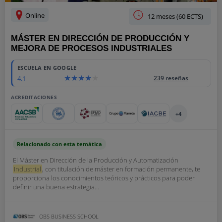
Online
12 meses (60 ECTS)
MÁSTER EN DIRECCIÓN DE PRODUCCIÓN Y
MEJORA DE PROCESOS INDUSTRIALES
ESCUELA EN GOOGLE
4.1
239 reseñas
ACREDITACIONES
+4
Relacionado con esta temática
El Máster en Dirección de la Producción y Automatización
Industrial
, con titulación de máster en formación permanente, te
proporciona los conocimientos teóricos y prácticos para poder
definir una buena estrategia...
OBS BUSINESS SCHOOL