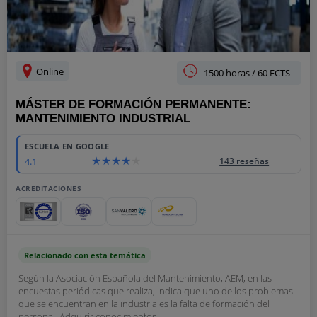
Online
1500 horas / 60 ECTS
MÁSTER DE FORMACIÓN PERMANENTE:
MANTENIMIENTO INDUSTRIAL
ESCUELA EN GOOGLE
4.1
143 reseñas
ACREDITACIONES
Relacionado con esta temática
Según la Asociación Española del Mantenimiento, AEM, en las
encuestas periódicas que realiza, indica que uno de los problemas
que se encuentran en la industria es la falta de formación del
personal. Adquirir conocimientos...