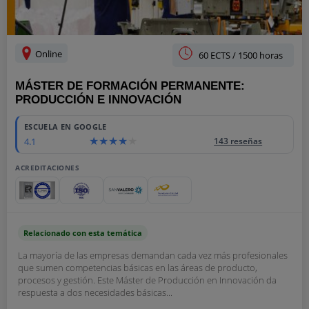
Online
60 ECTS / 1500 horas
MÁSTER DE FORMACIÓN PERMANENTE:
PRODUCCIÓN E INNOVACIÓN
ESCUELA EN GOOGLE
4.1
143 reseñas
ACREDITACIONES
Relacionado con esta temática
La mayoría de las empresas demandan cada vez más profesionales
que sumen competencias básicas en las áreas de producto,
procesos y gestión. Este Máster de Producción en Innovación da
respuesta a dos necesidades básicas...