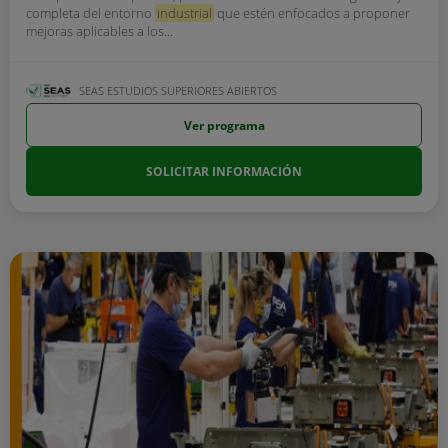
completa del entorno
industrial
que estén enfocados a proponer
mejoras aplicables a los...
SEAS ESTUDIOS SUPERIORES ABIERTOS
Ver programa
SOLICITAR INFORMACIÓN