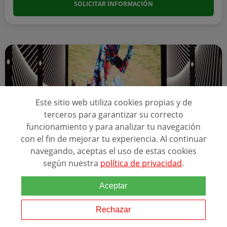
SOLICITAR INFORMACIÓN
Este sitio web utiliza cookies propias y de
terceros para garantizar su correcto
funcionamiento y para analizar tu navegación
con el fin de mejorar tu experiencia. Al continuar
navegando, aceptas el uso de estas cookies
Online
12 meses - 60 ECTS
según nuestra
política de privacidad
.
MÁSTER EN PRODUCCIÓN Y COMUNICACIÓN
Aceptar
AUDIOVISUAL
Rechazar
Relacionado con esta temática