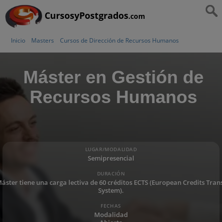
CursosyPostgrados
.com
Inicio
Masters
Cursos de Dirección de Recursos Humanos
Máster en Gestión de
Recursos Humanos
LUGAR/MODALIDAD
Semipresencial
DURACIÓN
Máster tiene una carga lectiva de 60 créditos ECTS (European Credits Tran
System).
FECHAS
Modalidad