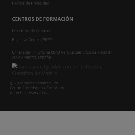
Política de Privacidad
CENTROS DE FORMACIÓN
Directorio de Centros
Registrar Centro (FREE)
C/ Faraday, 7 - Oficina 004D Parque Científico de Madrid -
28049 Madrid, España
@ 2026 Marca comercial de
Grupo Eurohispana. Todos los
derechos reservados.