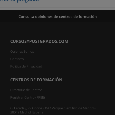
Consulta opiniones de centros de formación
CURSOSYPOSTGRADOS.COM
Quienes Somos
Contacto
Política de Privacidad
CENTROS DE FORMACIÓN
Directorio de Centros
Registrar Centro (FREE)
C/ Faraday, 7 - Oficina 004D Parque Científico de Madrid -
28049 Madrid, España