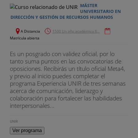
deducción de la cuota de dichos impuestos, de
MÁSTER
acuerdo a la ley vigente.
UNIVERSITARIO EN
DIRECCIÓN Y GESTIÓN DE RECURSOS HUMANOS
Módulos online
A Distancia
1500 Un año académico 6...
El material del curso se complementa con un
Matrícula abierta
módulo on line que tiene como objetivo la
incorporación de temas que por su actualidad o
Es un posgrado con validez oficial, por lo
importancia son de interés para el alumno.
tanto suma puntos en las convocatorias de
oposiciones. Recibirás un título oficial Meta4,
y previo al inicio puedes completar el
programa Experiencia UNIR de tres semanas
acerca de comunicación, liderazgo y
colaboración para fortalecer las habilidades
interpersonales...
UNIR
Ver programa