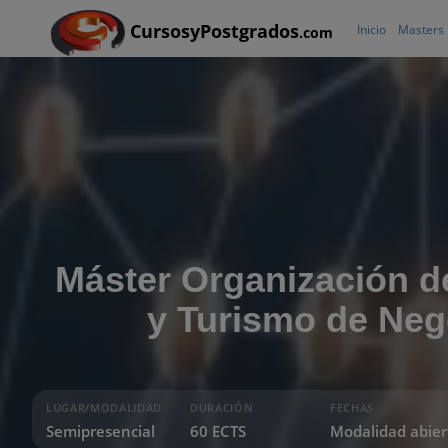
CursosyPostgrados
Inicio
Masters
.com
Máster Organización d
y Turismo de Neg
LUGAR/MODALIDAD
DURACIÓN
FECHAS
Semipresencial
60 ECTS
Modalidad abier