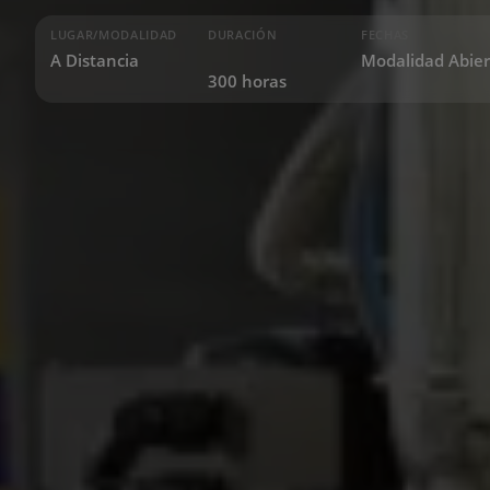
LUGAR/MODALIDAD
DURACIÓN
FECHAS
A Distancia
Modalidad Abier
300 horas