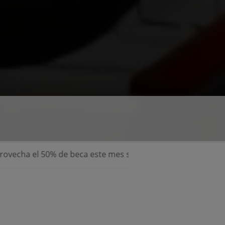
e beca este mes sobre el precio normal , pide información