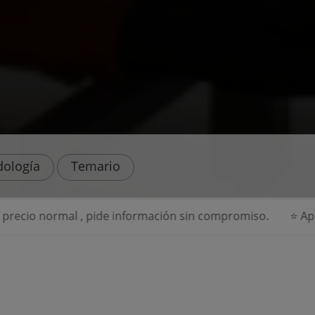
ología
Temario
 pide información sin compromiso.
⭐ Aprovecha el 50% d