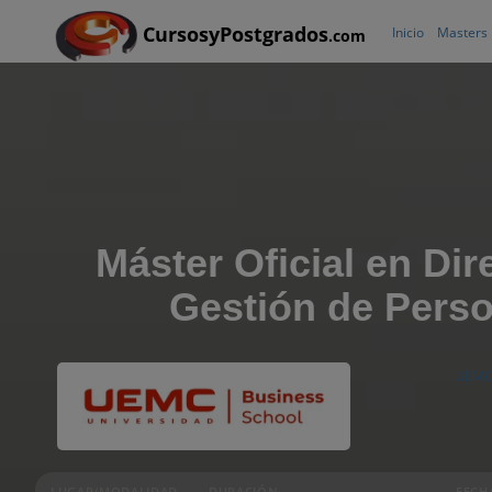
CursosyPostgrados
Inicio
Masters
.com
Máster Oficial en Dir
Gestión de Pers
UEMC 
LUGAR/MODALIDAD
DURACIÓN
FECH