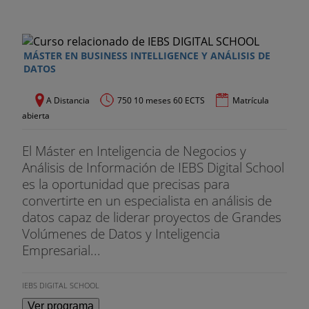
con una introducción de algoritmos prácticos que
se utilizan en sistemas cuánticos reales.
CONDICIONES ECONÓMICAS
MÁSTER EN BUSINESS INTELLIGENCE Y ANÁLISIS DE
DATOS
En VIU creemos en tus ganas de crecer, sabemos
que eres capaz de crear el cambio que quieres y
A Distancia
750 10 meses 60 ECTS
Matrícula
queremos ayudarte a alcanzar tus metas.
abierta
Cómo tú, entendemos que el valor de la ciencia y
El Máster en Inteligencia de Negocios y
la tecnología está en el uso que hagamos de ella.
Análisis de Información de IEBS Digital School
Por eso queremos ayudarte a poner tu talento al
es la oportunidad que precisas para
servicio de la innovación con propósito, para
convertirte en un especialista en análisis de
construir juntos un futuro mejor.
datos capaz de liderar proyectos de Grandes
Volúmenes de Datos y Inteligencia
Porque juntos somos más y podemos convertir las
Empresarial...
ideas en realidades capaces de cambiar el
mañana, queremos apoyarte en tu propósito de
IEBS DIGITAL SCHOOL
progresar junto a nosotros. Por ello ponemos a tu
Ver programa