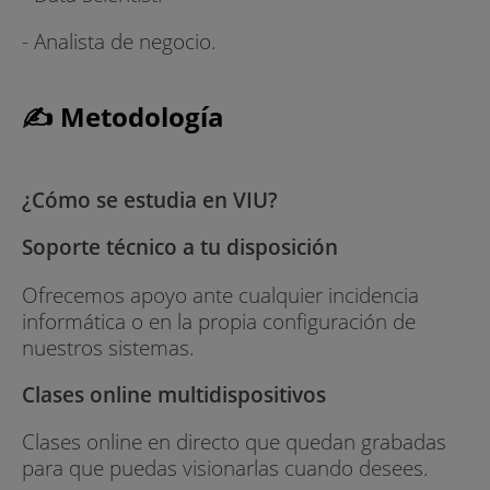
- Uso de las nuevas tecnologías relacionadas
con el Big Data y herramientas tecnológicas más
- Analista de negocio.
utilizadas en el mercado laboral.
- Practicarás con bases de datos reales para la
✍ Metodología
realización de casos prácticos. Gracias a la
colaboración con DRIVENDATA, podrás
inscribirte en una plataforma repleta de
¿Cómo se estudia en VIU?
necesidades reales que presentan las empresas,
repercutiendo en alta empleabilidad para los
Soporte técnico a tu disposición
futuros egresados.
Ofrecemos apoyo ante cualquier incidencia
Un programa eminentemente práctico
informática o en la propia configuración de
nuestros sistemas.
Máster Universitario en Big Data y Ciencia de
Datos online
Clases online multidispositivos
Dentro del Área de Ciencia y Tecnología de la
Clases online en directo que quedan grabadas
Universidad Internacional de Valencia una
para que puedas visionarlas cuando desees.
herramienta de aprendizaje clave son los