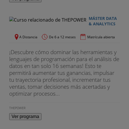
disposición los siguientes apoyos y ayudas
económicas.
MÁSTER DATA
AYUDAS AL ESTUDIO
& ANALYTICS
- Apertura de expediente gratuita hasta el
A Distancia
De 6 a 12 meses
Matrícula abierta
16/05/2025
- 30% de descuento en docencia hasta el
¡Descubre cómo dominar las herramientas y
16/05/2025
lenguajes de programación para el análisis de
datos en tan solo 16 semanas! Esto te
DESCUENTO POR FORMA DE PAGO
permitirá aumentar tus ganancias, impulsar
tu trayectoria profesional, incrementar tus
- 10% adicional por pago al contado
ventas, tomar decisiones más acertadas y
optimizar procesos...
- 5% adicional por pago en dos plazos
BECAS DEL MEC
THEPOWER
Ver programa
- Convocatoria General Becas curso 2025-2026