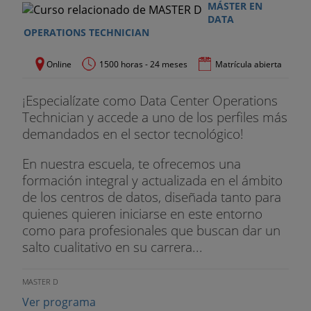
MÁSTER EN
acreditará tus conocimientos para afianzar tu
DATA
carrera profesional y méritos curriculares en esta
OPERATIONS TECHNICIAN
área.
Online
1500 horas - 24 meses
Matrícula abierta
Introducción a la computación cuántica
¡Especialízate como Data Center Operations
Este curso sirve de introducción a la computación
Technician y accede a uno de los perfiles más
cuántica y se orienta a ingenieros informáticos u
demandados en el sector tecnológico!
otras ingenierías con conocimientos de
computación y una mínima base de álgebra lineal
En nuestra escuela, te ofrecemos una
compleja. El curso se inicia con una sesión de
formación integral y actualizada en el ámbito
refresco de los conocimientos matemáticos
de los centros de datos, diseñada tanto para
básicos necesarios para comprender los que son y
quienes quieren iniciarse en este entorno
cómo se miden los cúbits y sus estados. A partir
como para profesionales que buscan dar un
de aquí, se presentan los conceptos básicos,
salto cualitativo en su carrera...
desde la esfera de Bloch y las principales puertas
cuánticas, se describen los principales algoritmos
MASTER D
que muestran las ventajas que proporciona la
computación cuántica sobre la clásica y termina
Ver programa