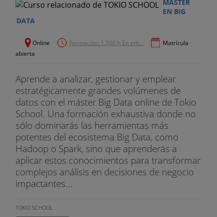
- Escribir código para que sea ejecutado en la GPU.
MÁSTER
EN BIG
DATA
- Exponer y expresar paralelismo de datos con
CUDA en aplicaciones escritas en C.
Online
Formación: 1.500 h En em...
Matrícula
abierta
- Analizar cuándo merece la pena portar un código
a la GPU.
Aprende a analizar, gestionar y emplear
estratégicamente grandes volúmenes de
- Gestionar la memoria en la GPU y optimizar la
datos con el máster Big Data online de Tokio
transferencia de datos utilizando prebúsqueda
School. Una formación exhaustiva donde no
asíncrona.
sólo dominarás las herramientas más
- Utilizar los profilers para optimizar las
potentes del ecosistema Big Data, como
aplicaciones paralelas.
Hadoop o Spark, sino que aprenderás a
aplicar estos conocimientos para transformar
- Emplear streams para combinar paralelismo de
complejos análisis en decisiones de negocio
tareas y paralelismo de datos.
impactantes...
Fundamentos de Deep Learning sobre
TOKIO SCHOOL
plataformas Nvidia