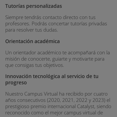
Laboratorios Virtuales. Estos espacios online,
Tutorías personalizadas
basados en diferentes tipos de tecnologías
Siempre tendrás contacto directo con tus
virtualizadas y escritorio remoto, impulsan una
profesores. Podrás concertar tutorías privadas
dimensión práctica en tu adquisición de los
para resolver tus dudas.
conocimientos, dándote acceso al software
necesario para la realización de las actividades
Orientación académica
prácticas
Un orientador académico te acompañará con la
Utilizarás herramientas y software de primer
misión de conocerte, guiarte y motivarte para
nivel como:
que consigas tus objetivos.
- Programación en R para métodos estadísticos.
Innovación tecnológica al servicio de tu
progreso
- Programación en Python para procesamiento
de datos, Machine Learning, visualización, ...
Nuestro Campus Virtual ha recibido por cuatro
años consecutivos (2020, 2021, 2022 y 2023) el
- Uso de sistemas gestores de Bases de Datos
prestigioso premio internacional Catalyst, siendo
Relacionales y NoSQL para la gestión y
reconocido como el mejor campus virtual de
recuperación de información como MongoDB o