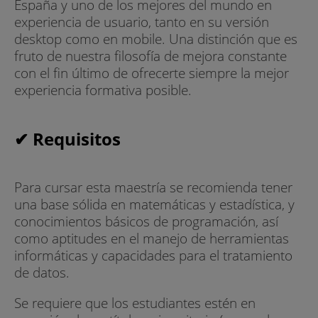
España y uno de los mejores del mundo en
Cassandra
experiencia de usuario, tanto en su versión
- Aplicación de los modelos MapReduce y Spark
desktop como en mobile. Una distinción que es
en Big Data
fruto de nuestra filosofía de mejora constante
con el fin último de ofrecerte siempre la mejor
- Configuración del frameworks como hadoop
experiencia formativa posible.
mediante contenedores para el desarrollo de
prácticas
✔ Requisitos
- Uso de plataformas tecnológicas como AWS,
BigML, Tableau, Hadoop o Mongo DB.
Para cursar esta maestría se recomienda tener
Partners
una base sólida en matemáticas y estadística, y
conocimientos básicos de programación, así
- Docker
como aptitudes en el manejo de herramientas
informáticas y capacidades para el tratamiento
- Hadoop
de datos.
- Spark
Se requiere que los estudiantes estén en