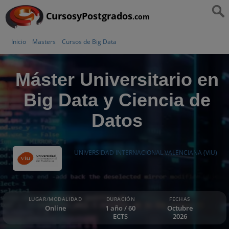
CursosyPostgrados
.com
Inicio
Masters
Cursos de Big Data
Máster Universitario en
Big Data y Ciencia de
Datos
UNIVERSIDAD INTERNACIONAL VALENCIANA (VIU)
LUGAR/MODALIDAD
DURACIÓN
FECHAS
Online
1 año / 60
Octubre
ECTS
2026