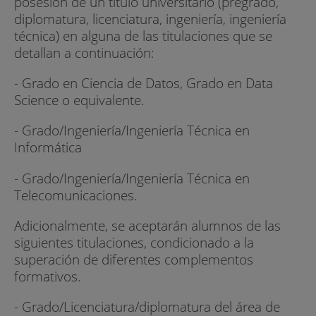
- R
posesión de un título universitario (pregrado,
diplomatura, licenciatura, ingeniería, ingeniería
- QLIK
técnica) en alguna de las titulaciones que se
detallan a continuación:
- Pentaho
- Grado en Ciencia de Datos, Grado en Data
- Mongo DB
Science o equivalente.
- BigML
- Grado/Ingeniería/Ingeniería Técnica en
Informática
- elastic
- Grado/Ingeniería/Ingeniería Técnica en
- SolidQ
Telecomunicaciones.
- Telefónica Tech
Adicionalmente, se aceptarán alumnos de las
siguientes titulaciones, condicionado a la
- Green Urban Data
superación de diferentes complementos
- Kenmei Technologies
formativos.
- Grado/Licenciatura/diplomatura del área de