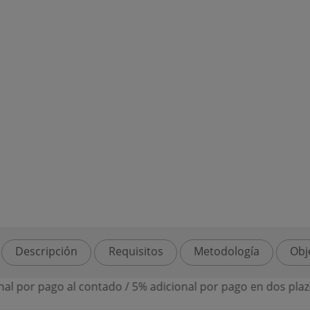
Descripción
Requisitos
Metodología
Obj
r pago al contado / 5% adicional por pago en dos plazos
⭐