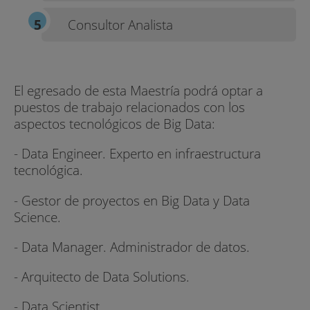
Consultor Analista
- Clases bidireccionales en directo que te
permitirán interactuar con tu profesor y
compañeros, rompiendo cualquier barrera de
presencialidad.
El egresado de esta Maestría podrá optar a
puestos de trabajo relacionados con los
- Las clases quedan grabadas y disponibles para
aspectos tecnológicos de Big Data:
que las puedas consultar y revisar tantas veces
como quieras.
- Data Engineer. Experto en infraestructura
tecnológica.
- Prácticas en empresa optativas, presencial u
online, a tu elección. Para que puedas acceder al
- Gestor de proyectos en Big Data y Data
mercado laboral solo si lo necesitas.
Science.
- Optatividad en Cloud Computing, Deep
- Data Manager. Administrador de datos.
Learning o Metodologías de Gestión de
Proyectos que te permitirán empezar tu
- Arquitecto de Data Solutions.
especialización.
- Data Scientist.