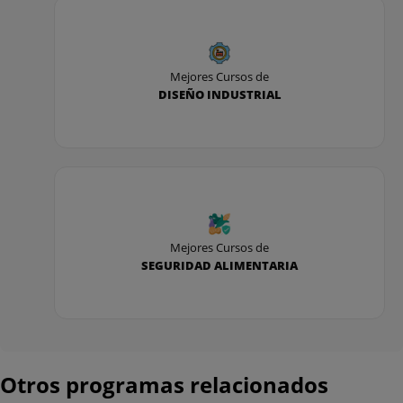
Ud 1. Conceptos básicos sobre seguridad y salud
en el trabajo.
Mejores Cursos de
Ud 2. Riesgos generales y su prevención.
DISEÑO INDUSTRIAL
Ud 3. Actuación en emergencias y evacuación.
Ud 4. Riesgos eléctricos.
- UF 2. UF0889 MONTAJE Y REPARACIÓN DE
AUTOMATISMOS ELÉCTRICOS
Mejores Cursos de
SEGURIDAD ALIMENTARIA
Ud 1. Preparación de armarios y cuadros para el
montaje de circuitos eléctricos.
Ud 2. Medida en las instalaciones de
automatismos eléctricos.
Otros programas relacionados
Ud 3. Representación, simbología e instalación de