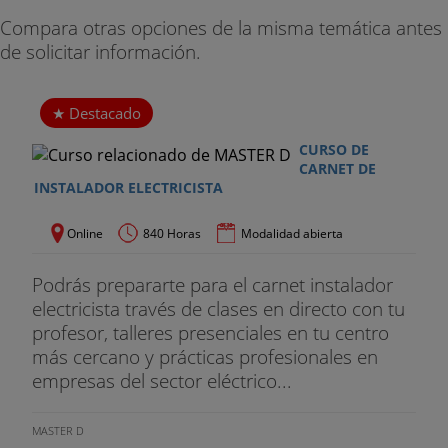
automatismos eléctricos.
Compara otras opciones de la misma temática antes
de solicitar información.
Ud 4. Montaje de instalaciones electrotécnicas con
automatismos eléctricos.
Destacado
Ud 5. Mantenimiento, reparación de
automatismos eléctricos
CURSO DE
CARNET DE
- UF 3. UF0890 MONTAJE DE INSTALACIONES
INSTALADOR ELECTRICISTA
AUTOMATIZADAS
Online
840 Horas
Modalidad abierta
Ud 1. Instalaciones automatizadas.
Podrás prepararte para el carnet instalador
Ud 2. Representación y simbología de las
electricista través de clases en directo con tu
instalaciones automatizadas.
profesor, talleres presenciales en tu centro
más cercano y prácticas profesionales en
Ud 3. Montaje de instalaciones automatizadas.
empresas del sector eléctrico...
Ud 4. Documentación de las instalaciones
automatizadas.
MASTER D