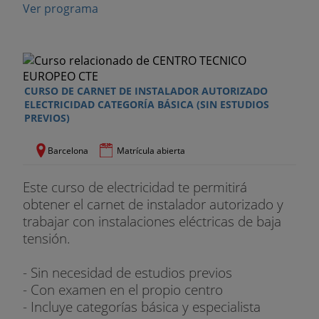
Ver programa
- UF 4. UF0891 REPARACIÓN DE AVERÍAS EN
INSTALACIONES AUTOMATIZADAS
Ud 1. Mantenimiento, ajuste y reparación de
instalaciones automatizadas.
CURSO DE CARNET DE INSTALADOR AUTORIZADO
ELECTRICIDAD CATEGORÍA BÁSICA (SIN ESTUDIOS
Ud 2. Documentación de las instalaciones.
PREVIOS)
MÓDULO 3. MF0823_2 MONTAJE Y
Barcelona
Matrícula abierta
MANTENIMIENTO DE REDES ELÉCTRICAS
AÉREAS DE BAJA TENSIÓN
Este curso de electricidad te permitirá
obtener el carnet de instalador autorizado y
- UF 1. UF0886 PREVENCIÓN DE RIESGOS
trabajar con instalaciones eléctricas de baja
LABORALES Y MEDIOAMBIENTALES EN EL
tensión.
MONTAJE Y MANTENIMIENTO DE INSTALACIONES
ELÉCTRICAS
- Sin necesidad de estudios previos
- Con examen en el propio centro
Ud 1. Conceptos básicos sobre seguridad y salud
- Incluye categorías básica y especialista
en el trabajo.