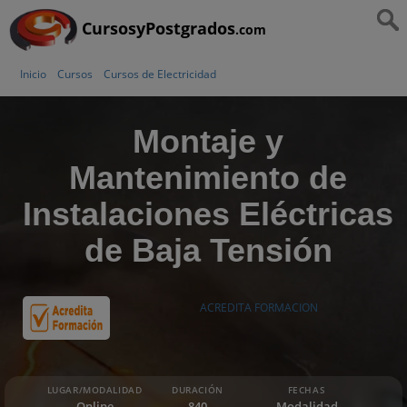
CursosyPostgrados
.com
Inicio
Cursos
Cursos de Electricidad
Montaje y
Mantenimiento de
Instalaciones Eléctricas
de Baja Tensión
ACREDITA FORMACION
LUGAR/MODALIDAD
DURACIÓN
FECHAS
Online
840
Modalidad