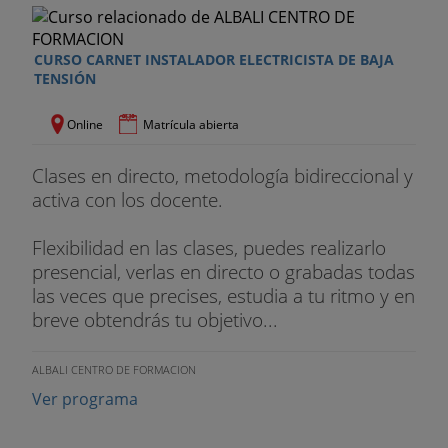
- UF 3. UF0894 MANTENIMIENTO DE REDES
ELÉCTRICAS AÉREAS DE BAJA TENSIÓN
CURSO CARNET INSTALADOR ELECTRICISTA DE BAJA
Ud 1. Mantenimiento y reparación en redes
TENSIÓN
eléctricas aéreas de b.t.
Online
Matrícula abierta
Ud 2. Medidas y medios de seguridad en redes
eléctricas aéreas de b.t.
Clases en directo, metodología bidireccional y
activa con los docente.
MÓDULO 4. MF0824_2 MONTAJE Y
MANTENIMIENTO DE REDES ELÉCTRICAS
Flexibilidad en las clases, puedes realizarlo
SUBTERRÁNEAS DE BAJA TENSIÓN
presencial, verlas en directo o grabadas todas
las veces que precises, estudia a tu ritmo y en
- UF 1. UF0886 PREVENCIÓN DE RIESGOS
breve obtendrás tu objetivo...
LABORALES Y MEDIOAMBIENTALES EN EL
MONTAJE Y MANTENIMIENTO DE INSTALACIONES
ELÉCTRICAS
ALBALI CENTRO DE FORMACION
Ver programa
Ud 1. Conceptos básicos sobre seguridad y salud
en el trabajo.