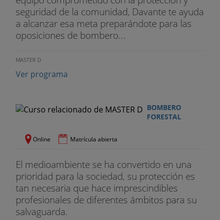
seguridad de la comunidad, Davante te ayuda
- Cuando se ayude con los pies al levantarse desde
a alcanzar esa meta preparándote para las
la posición de sentado.
oposiciones de bombero...
CARRERA DE 100 METROS LISOS
MASTER D
Finalidad: Velocidad pura.
Ver programa
Descripción: Recorrer la distancia de 100 metros
lisos en pista y sin salirse de las calles.
BOMBERO
FORESTAL
Intentos: Se efectuará un solo intento.
El ejecutante, a la voz de "a sus puestos", se
Online
Matrícula abierta
colocará en la línea de salida sin sobrepasar ésta.
El medioambiente se ha convertido en una
A la voz de "listos", inclinará el tronco hacia
prioridad para la sociedad, su protección es
adelante y flexionará la pierna adelantada, los
tan necesaria que hace imprescindibles
talones no tocan el suelo, se inspira
profesionales de diferentes ámbitos para su
profundamente y se retiene la respiración. A la voz
salvaguarda.
de "ya" o disparo o pitido, salir impulsando al