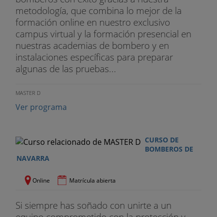
metodología, que combina lo mejor de la
TREPA DE CUERDA LISA
formación online en nuestro exclusivo
Finalidad: Mide la potencia del tren superior.
campus virtual y la formación presencial en
nuestras academias de bombero y en
Descripción: Trepa por una cuerda lisa sin apoyo
instalaciones específicas para preparar
de piernas, partiendo desde la posición de
algunas de las pruebas...
sentado. A la voz de "ya" del Juez iniciará la trepa a
tocar la campana situada a la altura fijada tiempo
MASTER D
máximo de ejecución, nueve segundos.
Ver programa
Invalidaciones:
CURSO DE
- Cuando el ejecutante no alcance la altura
BOMBEROS DE
marcada.
NAVARRA
- Cuando se ayude con presa de pies.
Online
Matrícula abierta
- Cuando se sujete con las piernas en la cuerda al
Si siempre has soñado con unirte a un
tocar la campana.
equipo comprometido con la protección y