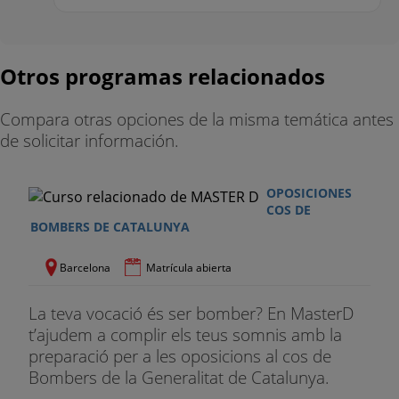
potencia de los músculos dorsales.
Descripción: Suspendido en el borde lateral de la
escala con agarre dígito palmar hacia el frente, a la
Otros programas relacionados
altura de los hombros.
Compara otras opciones de la misma temática antes
Posición inicial: Flexión hombros (180º). Extensión
de solicitar información.
del codo.
Posición final: Abducción de hombros. Flexión del
OPOSICIONES
codo, posición de referencia con extensión de
COS DE
BOMBERS DE CATALUNYA
rodillas.
Se contarán el número de esfuerzos en flexión o
Barcelona
Matrícula abierta
número de veces que pase la barbilla sobre el
borde lateral de la escala (superiormente)
La teva vocació és ser bomber? En MasterD
t’ajudem a complir els teus somnis amb la
DETÉN (SALTO VERTICAL)
preparació per a les oposicions al cos de
Bombers de la Generalitat de Catalunya.
Finalidad: Mide la potencia extensora del tren