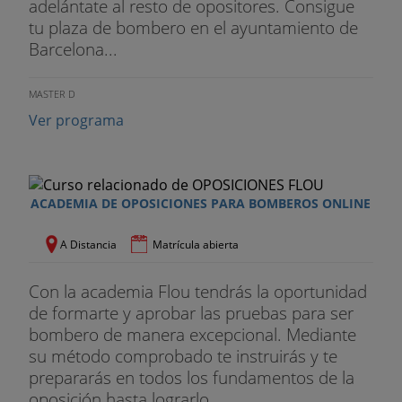
adelántate al resto de opositores. Consigue
saldrá a recorrer la distancia marcada por calle
tu plaza de bombero en el ayuntamiento de
libre.
Barcelona...
NATACION (50 METROS ESTILO LIBRE)
MASTER D
Finalidad: Soltura acuática, natación elemental.
Ver programa
Descripción: El ejecutante se situará al borde de la
piscina o bien dentro de ella, con una mano
agarrada al poyete de salida a la voz de "ya" o de
ACADEMIA DE OPOSICIONES PARA BOMBEROS ONLINE
un pitido de silbato, recorrerá la distancia de 50
metros sin apoyarse en el suelo, ni agarrarse en
A Distancia
Matrícula abierta
parte alguna
Con la academia Flou tendrás la oportunidad
Invalidaciones: Cuando el ejecutante apoye los
de formarte y aprobar las pruebas para ser
pies en el fondo de la piscina: cuando se agarre a
bombero de manera excepcional. Mediante
la pared o corchera para descender a tomar
su método comprobado te instruirás y te
aliento.
prepararás en todos los fundamentos de la
NOTA: En algunas localidades se puede exigir otro
oposición hasta lograrlo...