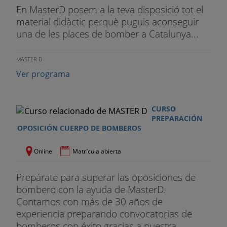
inferior.
En MasterD posem a la teva disposició tot el
material didàctic perquè puguis aconseguir
Descripción: Situado el ejecutante de costado, al
una de les places de bomber a Catalunya...
lado de una pared graduada en centímetros, en
posición de firmes levantando el brazo más
MASTER D
próximo a la pared, mantenimiento los hombros
Ver programa
en el mismo plano horizontal, marcará la altura a
que llega con el extremo de los dedos.
CURSO
Realizará, mediante flexión de piernas, un salto
PREPARACIÓN
vertical, señalando la nueva altura alcanzada. La
OPOSICIÓN CUERPO DE BOMBEROS
marca alcanzada en esta prueba será la diferencia
en centímetros entre la altura conseguida por el
Online
Matrícula abierta
salto y la tomada en primer lugar.
Prepárate para superar las oposiciones de
Se permitirá levantar los talones y el ballesteo de
bombero con la ayuda de MasterD.
piernas, siempre y cuando no haya
Contamos con más de 30 años de
desplazamiento o se pierda totalmente el contacto
experiencia preparando convocatorias de
con el suelo de uno de los pies.
bomberos con éxito gracias a nuestra