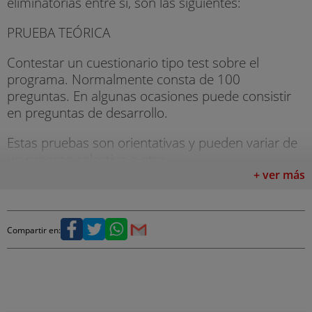
eliminatorias entre sí, son las siguientes:
PRUEBA TEÓRICA
Contestar un cuestionario tipo test sobre el
programa. Normalmente consta de 100
preguntas. En algunas ocasiones puede consistir
en preguntas de desarrollo.
Estas pruebas son orientativas y pueden variar de
un proceso selectivo a otro.
+ ver más
PRUEBAS FISICAS
PRESS DE BANCA
Compartir en:
Finalidad: Extensiones (codo) para medir la
potencia de los músculos pectorales.
Sobre el banco en decúbito supino, agarre dígito