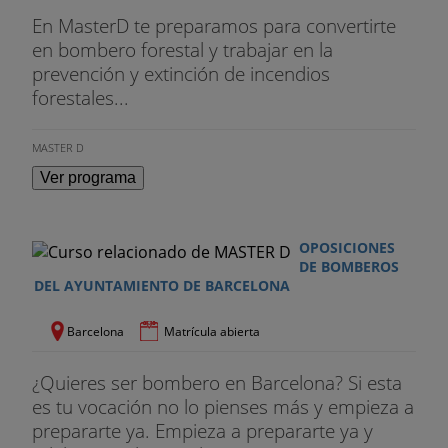
máximo y elevando las rodillas de la pierna libre.
En MasterD te preparamos para convertirte
en bombero forestal y trabajar en la
La salida se puede realizar de pie o agachados, sin
prevención y extinción de incendios
tacos de salida.
forestales...
CARRERA DE 1.000 METROS
MASTER D
Finalidad: Resistencia muscular.
Ver programa
Descripción: Recorrer la distancia de 1.000 metros
en pista por calle libre
OPOSICIONES
DE BOMBEROS
Intentos: Un solo intento.
DEL AYUNTAMIENTO DE BARCELONA
El ejecutante se colocará en la pista en el lugar
Barcelona
Matrícula abierta
señalado, detrás de la línea de salida, sin
sobrepasar ésta a la voz de "a sus puestos". A la
¿Quieres ser bombero en Barcelona? Si esta
voz de "listos", inclinará el tronco hacia adelante,
es tu vocación no lo pienses más y empieza a
inspirando profundamente y reteniendo la
prepararte ya. Empieza a prepararte ya y
respiración y a la voz de "ya" o disparo o pitido,