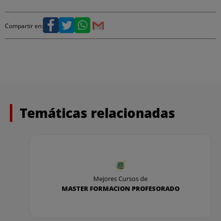
entidad convocante puede establecer las pruebas
que considere oportunas, añadiendo o eliminando
alguna de ellas.
Compartir en:
Temáticas relacionadas
Mejores Cursos de
MASTER FORMACION PROFESORADO