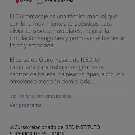
Madrid
Matrícula abierta
intervención
4. Seguridad del paciente
El Quiromasaje es una técnica manual que
combina movimientos terapéuticos para
¡Nuestro profesorado te guiará!
aliviar tensiones musculares, mejorar la
circulación sanguínea y promover el bienestar
Dolors Capdevila
físico y emocional.
- Diplomada en Nutrición Humana y Dietética en el
El curso de Quiromasaje de ISED, te
CESNID. Cuenta con un perfil formado en nutrición
capacitará para trabajar en gimnasios,
y dietética a la vez que en administración y
centros de belleza, balnearios, spas, e incluso
dirección de empresas. Obtuvo el máster oficial de
ofreciendo atención domiciliaria...
Nutrición y Metabolismo por la UB, con
especialización en Nutrigenómica y alimentos
ISED INSTITUTO SUPERIOR DE ESTUDIOS
funcionales. Es Graduada en Administración y
Dirección de Empresas por la UOC.
Ver programa
María de los Llanos Pérez
- Graduada en ciencias físicas por la UAB y Técnico