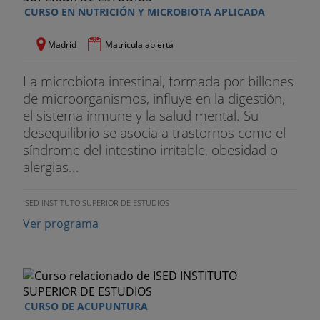
en radioterapia. Ha trabajado en diferentes
CURSO EN NUTRICIÓN Y MICROBIOTA APLICADA
departamentos y áreas en hospitales de
referencia, en los ámbitos de RRHH, gestión de
Madrid
Matrícula abierta
ensayos clínicos, secretarías médicas y análisis de
datos sanitarios. Con más de 8 años de
La microbiota intestinal, formada por billones
experiencia trabajando en la investigación medica
de microorganismos, influye en la digestión,
a nivel internacional. Lleva más de 14 años
el sistema inmune y la salud mental. Su
dedicados a la docencia en el ámbito sanitario en
desequilibrio se asocia a trastornos como el
diferentes competencia, siempre buscando la
síndrome del intestino irritable, obesidad o
excelencia en sus alumnos, ayudándolos a
alergias...
conseguir sus logros.
ISED INSTITUTO SUPERIOR DE ESTUDIOS
Ver programa
CURSO DE ACUPUNTURA