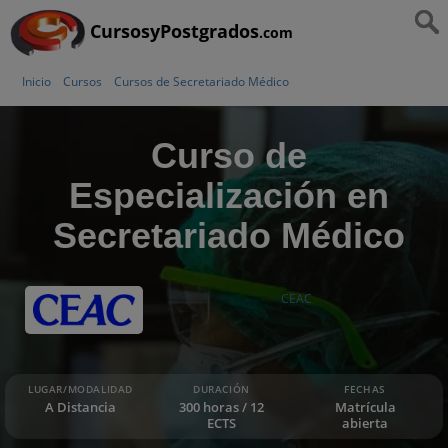
CursosyPostgrados
.com
Inicio
Cursos
Cursos de Secretariado Médico
Curso de
Especialización en
Secretariado Médico
CEAC
LUGAR/MODALIDAD
DURACIÓN
FECHAS
A Distancia
300 horas / 12
Matrícula
ECTS
abierta