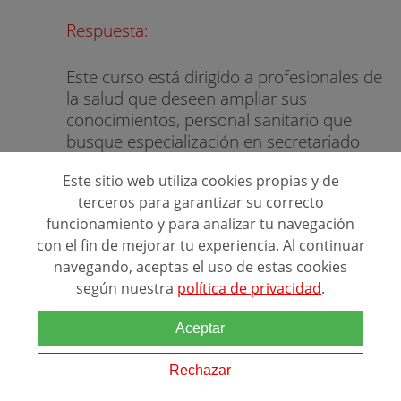
Respuesta:
Este curso está dirigido a profesionales de
la salud que deseen ampliar sus
conocimientos, personal sanitario que
busque especialización en secretariado
médico, y personas interesadas en
Este sitio web utiliza cookies propias y de
desarrollar su carrera en este campo con
terceros para garantizar su correcto
alta demanda laboral.
funcionamiento y para analizar tu navegación
con el fin de mejorar tu experiencia. Al continuar
navegando, aceptas el uso de estas cookies
¿Qué habilidades y conocimientos
según nuestra
política de privacidad
.
adquirirá un estudiante al finalizar?
Aceptar
Ana Fonts
Rechazar