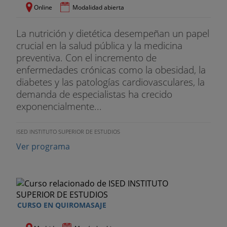
Online
Modalidad abierta
1. Gestión de existencias e inventarios del almacén
sanitario
La nutrición y dietética desempeñan un papel
crucial en la salud pública y la medicina
2. Relaciones con clientes y proveedores
preventiva. Con el incremento de
enfermedades crónicas como la obesidad, la
3. Gestión de recursos humanos
diabetes y las patologías cardiovasculares, la
demanda de especialistas ha crecido
4. Soporte informático de los procesos de gestión
exponencialmente...
y administración
Módulo 8: Motivacin, liderazgo, gestin del
ISED INSTITUTO SUPERIOR DE ESTUDIOS
conflicto y seguridad del paciente
Ver programa
1. Aspectos generales de la motivación
2. Liderazgo: modelos de liderazgo y tipos de
líderes
CURSO EN QUIROMASAJE
3. Gestión de conflictos: guía práctica de