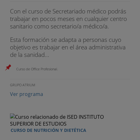
Sanitario Español.
Con el curso de Secretariado médico podrás
2. Gestión en la Atención Primaria
trabajar en pocos meses en cualquier centro
sanitario como secretario/a médico/a.
3. Gestión de la Medicina Familiar y Comunitaria
Esta formación se adapta a personas cuyo
4. La Informatización de los Sistemas de Salud
objetivo es trabajar en el área administrativa
de la sanidad...
Módulo 6: Actividades especiales
1. Proyectos de investigación
Curso de Office Profesional.
2. Ensayos clínicos
GRUPO ATRIUM
Ver programa
3. Biobancos
4. Comunicación oral eficaz
5. Presentaciones y cursos
CURSO DE NUTRICIÓN Y DIETÉTICA
Módulo 7: Gestión y administración