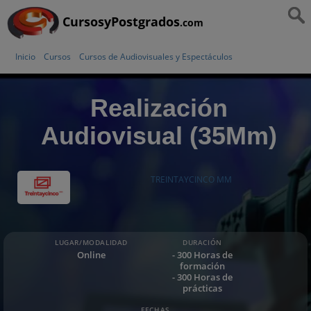
CursosyPostgrados
.com
Inicio
Cursos
Cursos de Audiovisuales y Espectáculos
Realización
Audiovisual (35Mm)
TREINTAYCINCO MM
LUGAR/MODALIDAD
DURACIÓN
Online
- 300 Horas de
formación
- 300 Horas de
prácticas
FECHAS