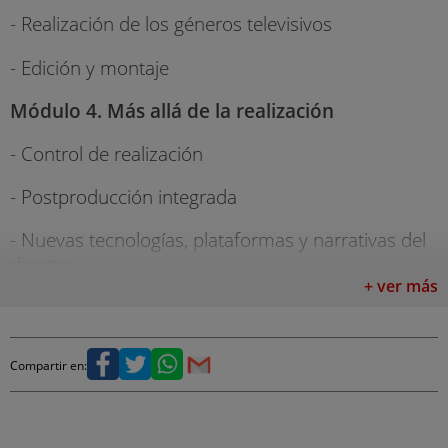
- Realización de los géneros televisivos
- Edición y montaje
Módulo 4. Más allá de la realización
- Control de realización
- Postproducción integrada
- Nuevas tecnologías, plataformas y narrativas del
directo
+ ver más
Módulo 5. Desarrollo de proyectos
audiovisuales en preproducción
Compartir en:
- Metodología para el desarrollo de proyectos
audiovisuales
Staff del curso