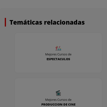
- Lara Capeáns
Realizadora audiovisual
Temáticas relacionadas
- Jose Roa
Productor audiovisual
- Pablo Roca
Mejores Cursos de
ESPECTACULOS
Especialista en Marketing
-Ricardo Román
Diseñador sonoro
Mejores Cursos de
PRODUCCION DE CINE