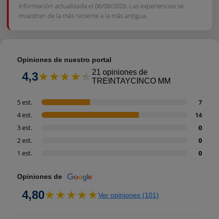
Información actualizada el 06/08/2026
. Las experiencias se
muestran de la más reciente a la más antigua.
Opiniones de nuestro portal
21 opiniones de
4,3
TREINTAYCINCO MM
5 est.
7
4 est.
14
3 est.
0
2 est.
0
1 est.
0
Opiniones de
4,80
Ver opiniones (101)