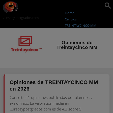
Home
CursosyPostgrados
.com
Centros
TREINTAYCINCO MM
Opiniones de
Treintaycinco MM
Opiniones de TREINTAYCINCO MM
en 2026
Consulta 21 opiniones publicadas por alumnos y
exalumnos. La valoración media en
Cursosypostgrados.com es de 4,3 sobre 5.