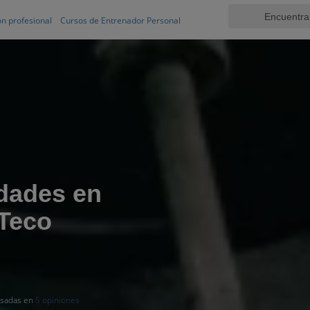
n profesional
Cursos de Entrenador Personal
dades en
 Teco
basadas en
5 opiniones