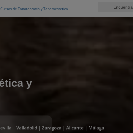
Cursos de Tanatopraxia y Tanatoestetica
ética y
evilla | Valladolid | Zaragoza | Alicante | Málaga