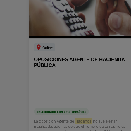
Online
OPOSICIONES AGENTE DE HACIENDA
PÚBLICA
Relacionado con esta temática
La oposición Agente de
Hacienda
no suele estar
masificada, además de que el número de temas no es