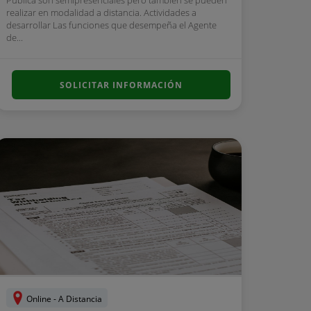
Pública son semipresenciales pero también se pueden
realizar en modalidad a distancia. Actividades a
desarrollar Las funciones que desempeña el Agente
de...
SOLICITAR INFORMACIÓN
Online - A Distancia