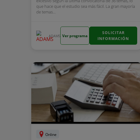
excesivo según la última convocatoria de 36 temas, lo
que hace que el estudio sea más fácil. La gran mayoría
de temas...
SOLICITAR
Ver programa
ADAMS
INFORMACIÓN
Online