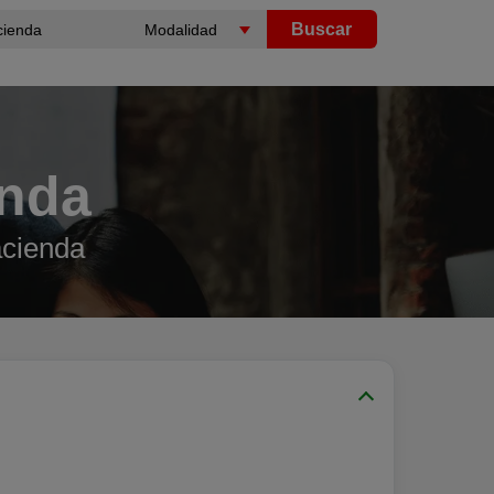
Buscar
enda
acienda