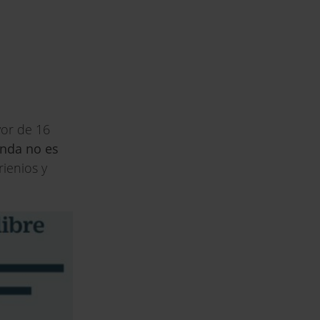
yor de 16
enda no es
rienios y