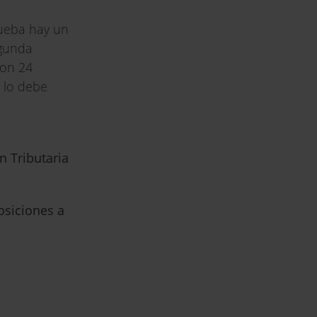
ueba hay un
egunda
con 24
a lo debe
n Tributaria
osiciones a