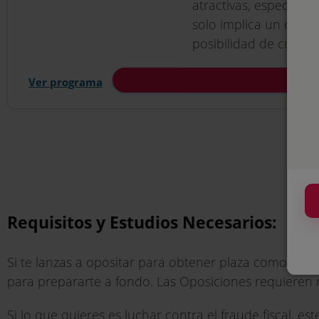
atractivas, especial
solo implica un compr
posibilidad de contribu
Ver programa
Requisitos y Estudios Necesarios:
Si te lanzas a opositar para obtener plaza como Téc
para prepararte a fondo. Las Oposiciones requieren
Si lo que quieres es luchar contra el fraude fiscal, es