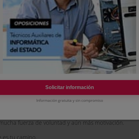
mente en el campo de la Hacienda. Ser Técnico de Haci
omiso con la legalidad y la ética, sino que también ofr
ir al desarrollo económico d... ....
Solicitar información
Solicitar información
Información gratuita y sin compromiso
nico de Hacienda, existen muchos centros especializad
 mucha fuerza de voluntad y aún más motivación.
te es tu camino.