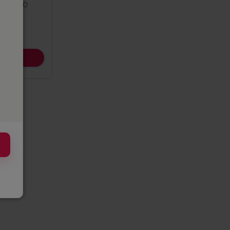
enda no
ece la
os