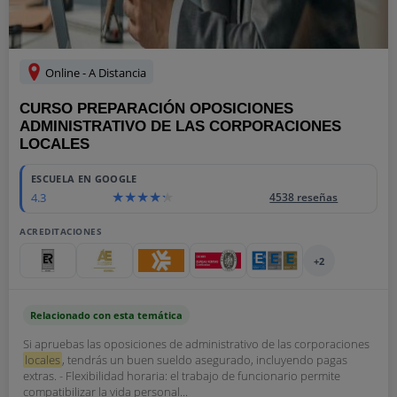
Online - A Distancia
CURSO PREPARACIÓN OPOSICIONES
ADMINISTRATIVO DE LAS CORPORACIONES
LOCALES
ESCUELA EN GOOGLE
4.3
4538 reseñas
ACREDITACIONES
+2
Relacionado con esta temática
Si apruebas las oposiciones de administrativo de las corporaciones
locales
, tendrás un buen sueldo asegurado, incluyendo pagas
extras. - Flexibilidad horaria: el trabajo de funcionario permite
compatibilizar la vida personal...