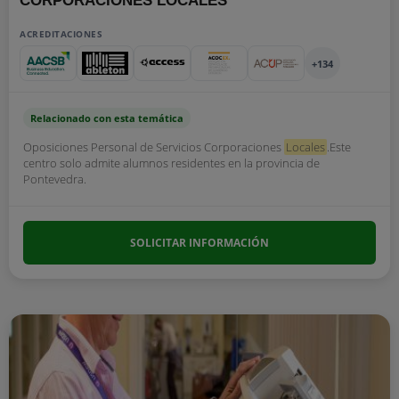
CORPORACIONES LOCALES
ACREDITACIONES
+134
Relacionado con esta temática
Oposiciones Personal de Servicios Corporaciones
Locales
.Este
centro solo admite alumnos residentes en la provincia de
Pontevedra.
SOLICITAR INFORMACIÓN