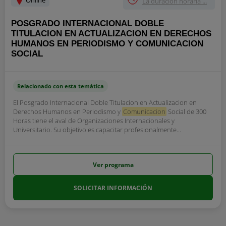
Online
La duracion horaria ...
POSGRADO INTERNACIONAL DOBLE
TITULACION EN ACTUALIZACION EN DERECHOS
HUMANOS EN PERIODISMO Y COMUNICACION
SOCIAL
Relacionado con esta temática
El Posgrado Internacional Doble Titulacion en Actualizacion en
Derechos Humanos en Periodismo y
Comunicacion
Social de 300
Horas tiene el aval de Organizaciones Internacionales y
Universitario. Su objetivo es capacitar profesionalmente...
Ver programa
SOLICITAR INFORMACIÓN