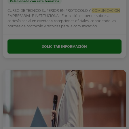
Relacionado con esta temática
CURSO DE TECNICO SUPERIOR EN PROTOCOLO Y
COMUNICACION
EMPRESARIAL E INSTITUCIONAL Formación superior sobre la
cortesía social en eventos y recepciones oficiales, conociendo las
normas de protocolo y técnicas para la comunicación...
SOLICITAR INFORMACIÓN