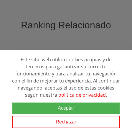
Ranking Relacionado
Mejores Escuelas para estudiar:
Este sitio web utiliza cookies propias y de
Comunicación
terceros para garantizar su correcto
Estudios y experiencia laboral de COMMUNITY
funcionamiento y para analizar tu navegación
MANAGER
con el fin de mejorar tu experiencia. Al continuar
navegando, aceptas el uso de estas cookies
Formación Académica: Aunque no existe un único camino para
según nuestra
política de privacidad
.
acceder a la profesión de Community Manager, es beneficioso
contar con una formación académica en áreas relacionadas como
marketing digital, comunicación...
Aceptar
Rechazar
Estudios y experiencia laboral de
DOCUMENTALISTA