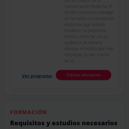
son el corazón de la
comunicación moderna, el
rol del Community Manager
se ha vuelto crucial para las
empresas que desean
fortalecer su presencia
online y conectar con su
audiencia de manera
efectiva. A medida que más
empresas se dan cuenta
de la... ....
Ver programa
Solicitar información
FORMACIÓN
Requisitos y estudios necesarios