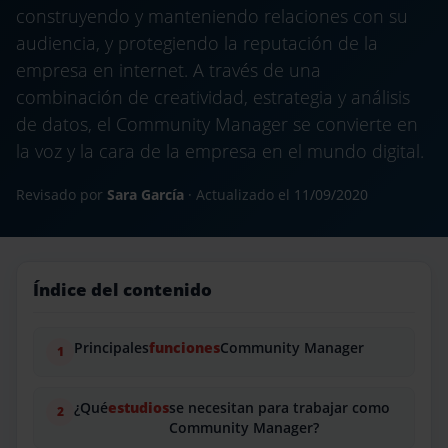
construyendo y manteniendo relaciones con su
audiencia, y protegiendo la reputación de la
empresa en internet. A través de una
combinación de creatividad, estrategia y análisis
de datos, el Community Manager se convierte en
la voz y la cara de la empresa en el mundo digital.
Revisado por
Sara García
· Actualizado el
11/09/2020
Índice del contenido
Principales
funciones
Community Manager
¿Qué
estudios
se necesitan para trabajar como
Community Manager?