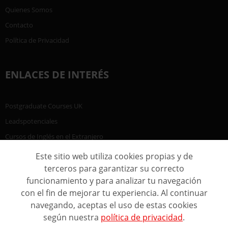
Quienes Somos
Contacto
Política de Privacidad
ENLACES DE INTERÉS
Postgraduate Courses UK
Leadspotenciales
Cursos de Inglés en el Extranjero
Este sitio web utiliza cookies propias y de
terceros para garantizar su correcto
funcionamiento y para analizar tu navegación
con el fin de mejorar tu experiencia. Al continuar
navegando, aceptas el uso de estas cookies
según nuestra
política de privacidad
.