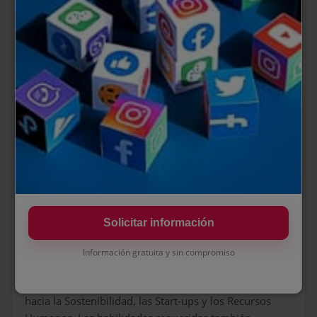
avanzaron los años, la demanda de Community
Managers se diversificó hacia áreas como la Salud, la
Educación y el Gaming, con un notable aumento en la
necesidad de competencias como el análisis de datos,
el copywriting y el diseño gráfico. Para 2022, el
número de profesionales alcanzó los 100.000,
destacándose sectores como el Retail, el Automotriz y
la Alimentación, y requiriendo habilidades en
influencer marketing y el uso de herramientas de
automatización.
En 2023 y 2024, el crecimiento continuó acelerándose,
con una estimación de 120.000 Community Managers
y un incremento del 25% anual en 2023, y una
Solicitar información
proyección de 140.000 para 2024, con un crecimiento
del 30%. Los sectores que lideraron la demanda en
Información gratuita y sin compromiso
estos años incluyeron Servicios, Construcción e
Industria, y se empezó a notar un enfoque creciente
hacia la Sostenibilidad, las Start-ups y los Recursos