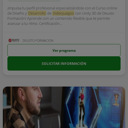
¡Impulsa tu perfil profesional especializándote con el Curso online
de Diseño y
Desarrollo
de
Videojuegos
con Unity 3D de Deusto
Formación! Aprende con un contenido flexible que te permite
avanzar a tu ritmo. Certificación...
DEUSTO FORMACION
Ver programa
SOLICITAR INFORMACIÓN