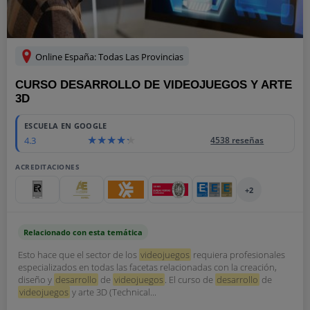
Online España: Todas Las Provincias
CURSO DESARROLLO DE VIDEOJUEGOS Y ARTE
3D
ESCUELA EN GOOGLE
4.3
4538 reseñas
ACREDITACIONES
+2
Relacionado con esta temática
Esto hace que el sector de los
videojuegos
requiera profesionales
especializados en todas las facetas relacionadas con la creación,
diseño y
desarrollo
de
videojuegos
. El curso de
desarrollo
de
videojuegos
y arte 3D (Technical...