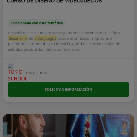
CURSO DE DISEÑO DE VIDEOJUEGOS
Relacionado con esta temática
A través de este curso te sumergirás en el universo del diseño y
desarrollo
de
videojuegos
desde el principio, empleando
plataformas como Unity y Unreal Engine. En su extenso plan de
estudios se abordan temas como el uso...
TOKIO SCHOOL
SOLICITAR INFORMACIÓN