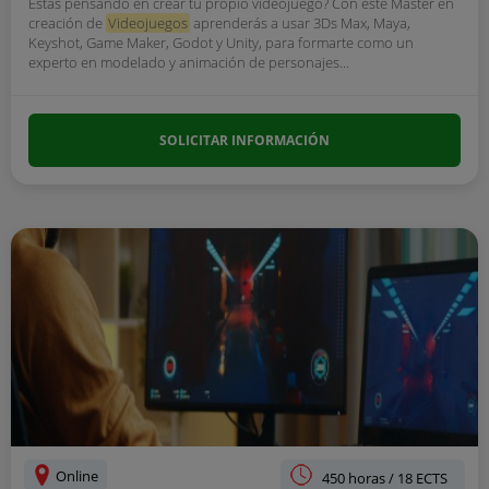
Estás pensando en crear tu propio videojuego? Con este Master en
creación de
Videojuegos
aprenderás a usar 3Ds Max, Maya,
Keyshot, Game Maker, Godot y Unity, para formarte como un
experto en modelado y animación de personajes...
SOLICITAR INFORMACIÓN
Online
450 horas / 18 ECTS