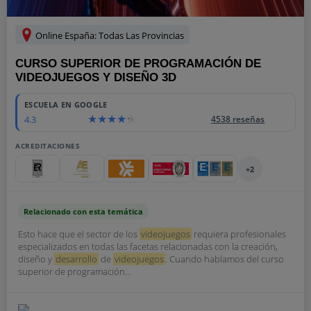
Online España: Todas Las Provincias
CURSO SUPERIOR DE PROGRAMACIÓN DE
VIDEOJUEGOS Y DISEÑO 3D
ESCUELA EN GOOGLE
4.3
4538 reseñas
ACREDITACIONES
+2
Relacionado con esta temática
Esto hace que el sector de los
videojuegos
requiera profesionales
especializados en todas las facetas relacionadas con la creación,
diseño y
desarrollo
de
videojuegos
. Cuando hablamos del curso
superior de programación...