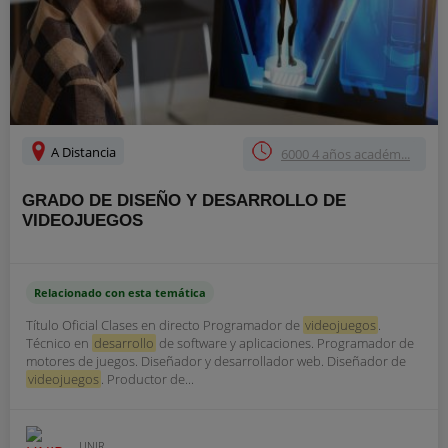
A Distancia
6000 4 años académ...
GRADO DE DISEÑO Y DESARROLLO DE
VIDEOJUEGOS
Relacionado con esta temática
Título Oficial Clases en directo Programador de
videojuegos
.
Técnico en
desarrollo
de software y aplicaciones. Programador de
motores de juegos. Diseñador y desarrollador web. Diseñador de
videojuegos
. Productor de...
UNIR