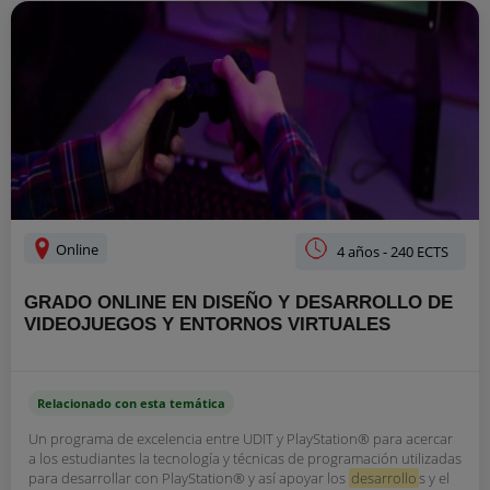
Online
4 años - 240 ECTS
GRADO ONLINE EN DISEÑO Y DESARROLLO DE
VIDEOJUEGOS Y ENTORNOS VIRTUALES
Relacionado con esta temática
Un programa de excelencia entre UDIT y PlayStation® para acercar
a los estudiantes la tecnología y técnicas de programación utilizadas
para desarrollar con PlayStation® y así apoyar los
desarrollo
s y el