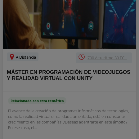
A Distancia
700 A tu ritmo 30 EC...
MÁSTER EN PROGRAMACIÓN DE VIDEOJUEGOS
Y REALIDAD VIRTUAL CON UNITY
Relacionado con esta temática
El avance de la creación de programas informáticos de tecnologías,
como la realidad virtual o realidad aumentada, está en constante
crecimiento en las compañías. ¿Deseas adentrarte en este ámbito?
En ese caso, el...