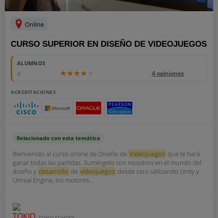
Online
CURSO SUPERIOR EN DISEÑO DE VIDEOJUEGOS
ALUMNOS
4
4 opiniones
ACREDITACIONES
Relacionado con esta temática
Bienvenido al curso online de Diseño de
Videojuegos
que te hará
ganar todas las partidas. Sumérgete con nosotros en el mundo del
diseño y
desarrollo
de
videojuegos
desde cero utilizando Unity y
Unreal Engine, los motores...
TOKIO SCHOOL