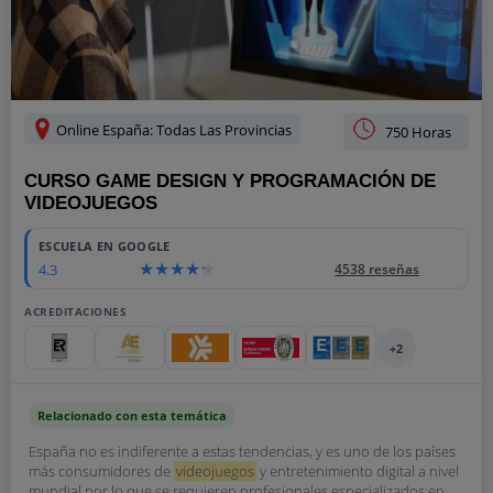
Online España: Todas Las Provincias
750 Horas
CURSO GAME DESIGN Y PROGRAMACIÓN DE
VIDEOJUEGOS
ESCUELA EN GOOGLE
4.3
4538 reseñas
ACREDITACIONES
+2
Relacionado con esta temática
España no es indiferente a estas tendencias, y es uno de los países
más consumidores de
videojuegos
y entretenimiento digital a nivel
mundial por lo que se requieren profesionales especializados en