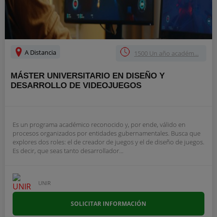
A Distancia
1500 Un año académ...
MÁSTER UNIVERSITARIO EN DISEÑO Y
DESARROLLO DE VIDEOJUEGOS
Es un programa académico reconocido y, por ende, válido en
procesos organizados por entidades gubernamentales. Busca que
explores dos roles: el de creador de juegos y el de diseño de juegos.
Es decir, que seas tanto desarrollador...
UNIR
SOLICITAR INFORMACIÓN