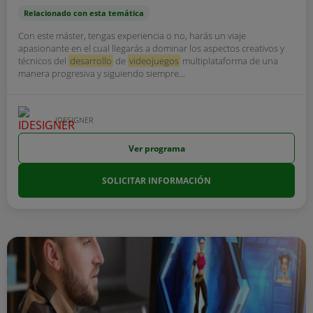
Relacionado con esta temática
Con este máster, tengas experiencia o no, harás un viaje
apasionante en el cual llegarás a dominar los aspectos creativos y
técnicos del
desarrollo
de
videojuegos
multiplataforma de una
manera progresiva y siguiendo siempre...
IDESIGNER
Ver programa
SOLICITAR INFORMACIÓN