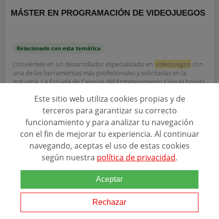
MÁSTER EN PROGRAMACIÓN DE VIDEOJUEGOS
Relacionado con esta temática
Conviértete en un desarrollador especializado en
videojuegos
con
una de las herramientas más profesionales y solicitadas en la
industria. La Escuela de Ciencias del Entretenimiento Core te brinda
la oportunidad de sumergirte...
Este sitio web utiliza cookies propias y de
terceros para garantizar su correcto
funcionamiento y para analizar tu navegación
con el fin de mejorar tu experiencia. Al continuar
THE CORE SCHOOL
navegando, aceptas el uso de estas cookies
según nuestra
política de privacidad
.
SOLICITAR INFORMACIÓN
Aceptar
Rechazar