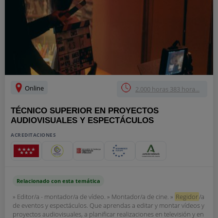
Online
2.000 horas 383 hora...
TÉCNICO SUPERIOR EN PROYECTOS
AUDIOVISUALES Y ESPECTÁCULOS
ACREDITACIONES
Relacionado con esta temática
» Editor/a - montador/a de vídeo. » Montador/a de cine. »
Regidor
/a
de eventos y espectáculos. Que aprendas a editar y montar vídeos y
proyectos audiovisuales, a planificar realizaciones en televisión y en