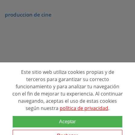
produccion de cine
Este sitio web utiliza cookies propias y de
Consulta opiniones de centros de formación
terceros para garantizar su correcto
funcionamiento y para analizar tu navegación
Quienes Somos
con el fin de mejorar tu experiencia. Al continuar
navegando, aceptas el uso de estas cookies
Contacto
según nuestra
política de privacidad
.
Política de privacidad
Alta de Centros (FREE)
Aceptar
Directorio de centros