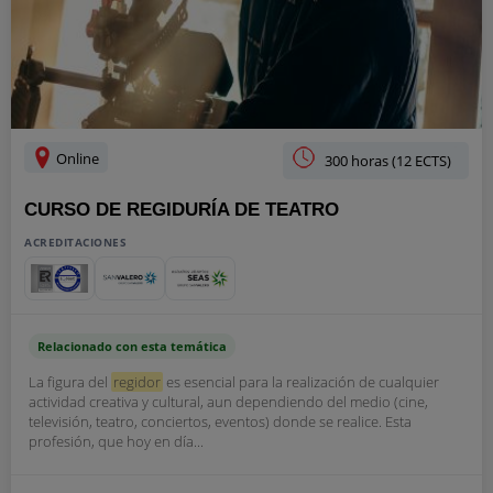
Online
300 horas (12 ECTS)
CURSO DE REGIDURÍA DE TEATRO
ACREDITACIONES
Relacionado con esta temática
La figura del
regidor
es esencial para la realización de cualquier
actividad creativa y cultural, aun dependiendo del medio (cine,
televisión, teatro, conciertos, eventos) donde se realice. Esta
profesión, que hoy en día...