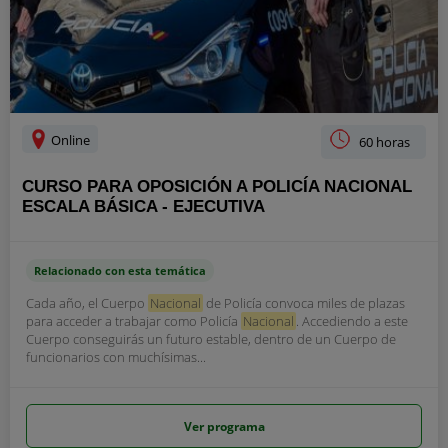
Online
60 horas
CURSO PARA OPOSICIÓN A POLICÍA NACIONAL
ESCALA BÁSICA - EJECUTIVA
Relacionado con esta temática
Cada año, el Cuerpo
Nacional
de Policía convoca miles de plazas
para acceder a trabajar como Policía
Nacional
. Accediendo a este
Cuerpo conseguirás un futuro estable, dentro de un Cuerpo de
funcionarios con muchísimas...
Ver programa