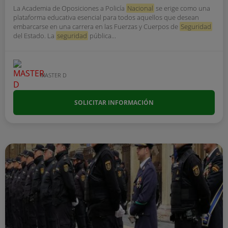
La Academia de Oposiciones a Policía
Nacional
se erige como una
plataforma educativa esencial para todos aquellos que desean
embarcarse en una carrera en las Fuerzas y Cuerpos de
Seguridad
del Estado. La
seguridad
pública...
MASTER D
SOLICITAR INFORMACIÓN