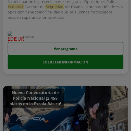
A continuación te presentamos el programa: Oposiciones Policía
Nacional
Cuerpos de
Seguridad
del Estado La preparación de esta
oposición tiene como finalidad que los alumnos matriculados
puedan superar de forma exitosa...
EDISUR
Ver programa
SOLICITAR INFORMACIÓN
Nueva Convocatoria de
Policía Nacional ¡2.458
plazas en la Escala Básica!