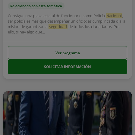
Relacionado con esta temática
Consigue una plaza estatal de funcionario como Policía
Nacional
,
ser policía es más que desempeñar un oficio: es cumplir cada día la
misión de garantizar la
seguridad
de todos los ciudadanos. Por
ello, si hay algo que...
Ver programa
SOLICITAR INFORMACIÓN