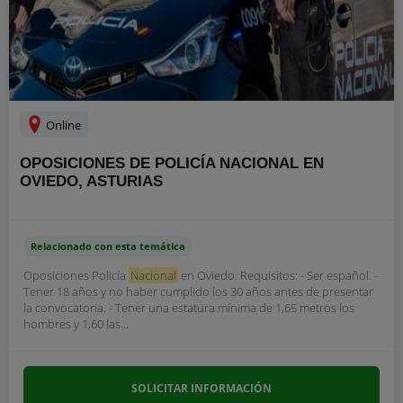
Online
OPOSICIONES DE POLICÍA NACIONAL EN
OVIEDO, ASTURIAS
Relacionado con esta temática
Oposiciones Policía
Nacional
en Oviedo. Requisitos: - Ser español. -
Tener 18 años y no haber cumplido los 30 años antes de presentar
la convocatoria. - Tener una estatura mínima de 1,65 metros los
hombres y 1,60 las...
SOLICITAR INFORMACIÓN