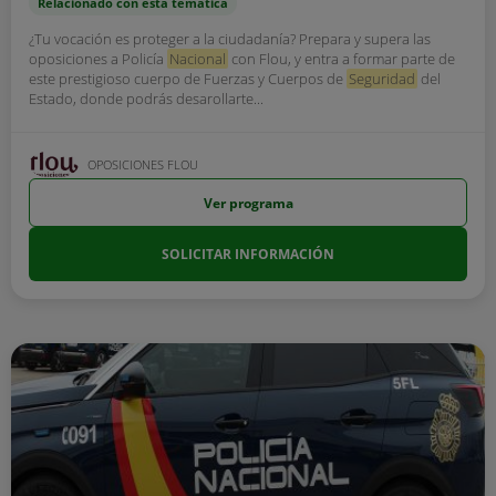
Relacionado con esta temática
¿Tu vocación es proteger a la ciudadanía? Prepara y supera las
oposiciones a Policía
Nacional
con Flou, y entra a formar parte de
este prestigioso cuerpo de Fuerzas y Cuerpos de
Seguridad
del
Estado, donde podrás desarollarte...
OPOSICIONES FLOU
Ver programa
SOLICITAR INFORMACIÓN