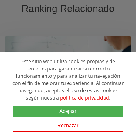
Ranking Relacionado
Este sitio web utiliza cookies propias y de
terceros para garantizar su correcto
Mejores Escuelas para estudiar:
funcionamiento y para analizar tu navegación
Policía Nacional
con el fin de mejorar tu experiencia. Al continuar
navegando, aceptas el uso de estas cookies
según nuestra
política de privacidad
.
Aceptar
Rechazar