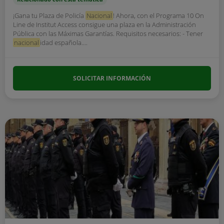
¡Gana tu Plaza de Policía
Nacional
! Ahora, con el Programa 10 On
Line de Institut Access consigue una plaza en la Administración
Pública con las Máximas Garantías. Requisitos necesarios: - Tener
nacional
idad española....
SOLICITAR INFORMACIÓN