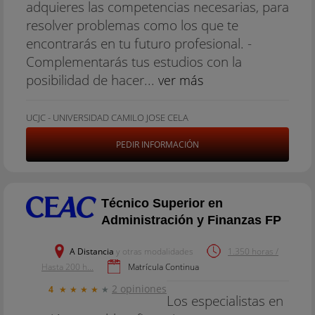
adquieres las competencias necesarias, para
resolver problemas como los que te
encontrarás en tu futuro profesional. -
Complementarás tus estudios con la
posibilidad de hacer...
ver más
UCJC - UNIVERSIDAD CAMILO JOSE CELA
PEDIR INFORMACIÓN
Técnico Superior en
Administración y Finanzas FP
A Distancia
y otras modalidades
1.350 horas /
Hasta 200 h...
Matrícula Continua
2 opiniones
4
★
★
★
★
★
Los especialistas en