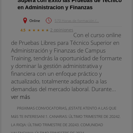
Supera con Exito las Pruebas de Tecnico
en Administracion y Finanzas
Online
570 Horas de formación /...
2 opiniones
4.5
★
★
★
★
★
Con el curso online
de Pruebas Libres para Técnico Superior en
Administración y Finanzas de Campus
Training, tendrás la oportunidad de formarte
y dominar la gestión administrativa y
financiera con un enfoque práctico y
actualizado, totalmente adaptado a las
demandas del mercado laboral. Durante...
ver más
PRóXIMAS CONVOCATORIAS, ¡ESTATE ATENTO A LAS QUE
MáS TE INTERESAN!:1. CANARIAS: ÚLTIMO TRIMESTRE DE 20242.
LA RIOJA: ÚLTIMO TRIMESTRE DE 20243. COMUNIDAD
VALENCIANA: ÚLTIMO TRIMESTRE DE 2024