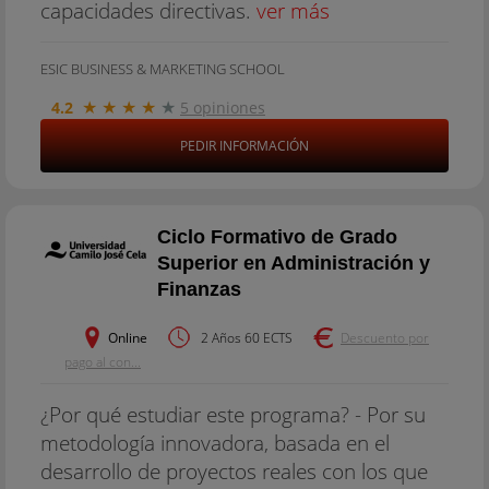
capacidades directivas.
ver más
ESIC BUSINESS & MARKETING SCHOOL
★
★
★
★
★
4.2
5 opiniones
PEDIR INFORMACIÓN
Ciclo Formativo de Grado
Superior en Administración y
Finanzas
Online
2 Años 60 ECTS
Descuento por
pago al con...
¿Por qué estudiar este programa? - Por su
metodología innovadora, basada en el
desarrollo de proyectos reales con los que