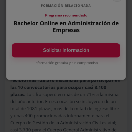
FORMACIÓN RELACIONADA
Programa recomendado
Bachelor Online en Administración de
Se abren convocatorias con bastante
Empresas
periodicidad a lo largo del año
. Madrid y Granada
son de las más recurrentes a la hora de convocar.
En
2018 se presentaron más de 41.150 instancias
Solicitar información
para 1.444 plazas ofertadas.
Acudieron a realizar
las pruebas más de 22.700 personas.
Esto significó
Información gratuita y sin compromiso
que había unas 15 personas por plaza convocada.
En
2019, la Administración General del Estado
recibió más 126.370 instancias para participar en
las 10 convocatorias para ocupar casi 8.100
plazas.
La cifra superó en más de un 71% a la misma
del año anterior. En esa ocasión se incluyeron de un
total de 1081 plazas, más de la mitad de ingreso libre
y unas 400 promocionadas internamente para el
Cuerpo de Gestión de la Administración Civil estatal;
casi 3.730 para el Cuerpo General Administrativo del