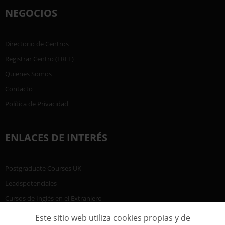
NEGOCIOS
Directorio de Centros
Registrar Centro (FREE)
Quienes Somos
Contacto
Política de Privacidad
ENLACES DE INTERÉS
Postgraduate Courses UK
Leadspotenciales
Cursos de Inglés en el Extranjero
Este sitio web utiliza cookies propias y de