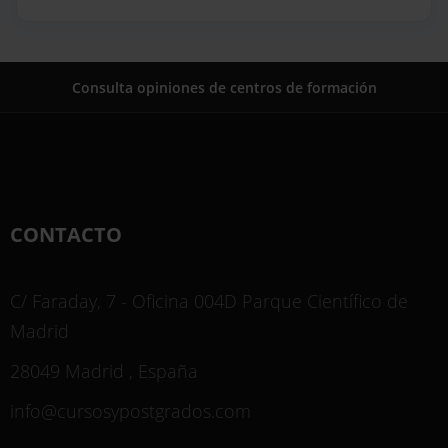
Consulta opiniones de centros de formación
CONTACTO
C/ Faraday, 7 - Oficina 004D Parque Científico de
Madrid
28049 Madrid , España
info@cursosypostgrados.com