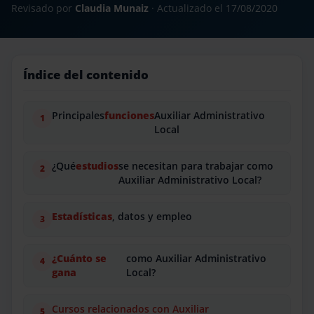
Revisado por
Claudia Munaiz
· Actualizado el
17/08/2020
Índice del contenido
Principales
funciones
Auxiliar Administrativo
Local
¿Qué
estudios
se necesitan para trabajar como
Auxiliar Administrativo Local?
Estadísticas
, datos y empleo
¿Cuánto se
como Auxiliar Administrativo
gana
Local?
Cursos relacionados con Auxiliar