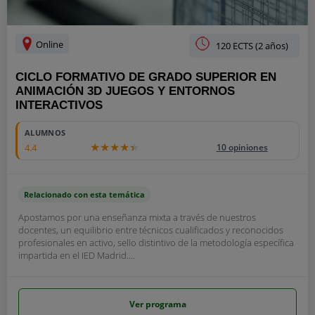
Online
120 ECTS (2 años)
CICLO FORMATIVO DE GRADO SUPERIOR EN
ANIMACIÓN 3D JUEGOS Y ENTORNOS
INTERACTIVOS
ALUMNOS
4.4
10 opiniones
Relacionado con esta temática
Apostamos por una enseñanza mixta a través de nuestros
docentes, un equilibrio entre técnicos cualificados y reconocidos
profesionales en activo, sello distintivo de la metodología específica
impartida en el IED Madrid....
Ver programa