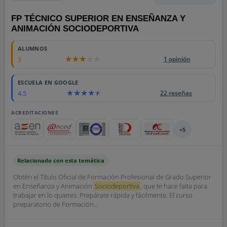
FP TÉCNICO SUPERIOR EN ENSEÑANZA Y
ANIMACIÓN SOCIODEPORTIVA
ALUMNOS
3
1 opinión
ESCUELA EN GOOGLE
4.5
22 reseñas
ACREDITACIONES
+5
Relacionado con esta temática
Obtén el Título Oficial de Formación Profesional de Grado Superior
en Enseñanza y Animación
Sociodeportiva
, que te hace falta para
trabajar en lo quieres. Prepárate rápida y fácilmente. El curso
preparatorio de Formación...