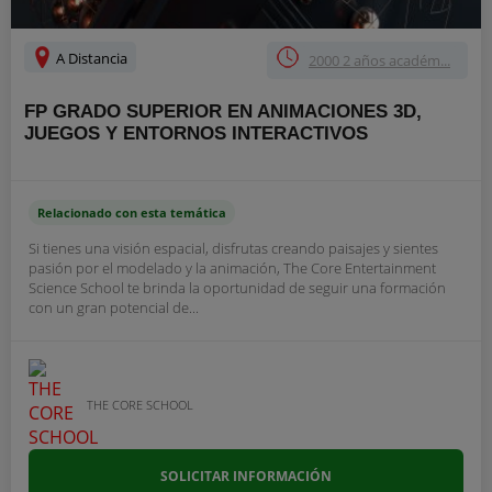
A Distancia
2000 2 años académ...
FP GRADO SUPERIOR EN ANIMACIONES 3D,
JUEGOS Y ENTORNOS INTERACTIVOS
Relacionado con esta temática
Si tienes una visión espacial, disfrutas creando paisajes y sientes
pasión por el modelado y la animación, The Core Entertainment
Science School te brinda la oportunidad de seguir una formación
con un gran potencial de...
THE CORE SCHOOL
SOLICITAR INFORMACIÓN