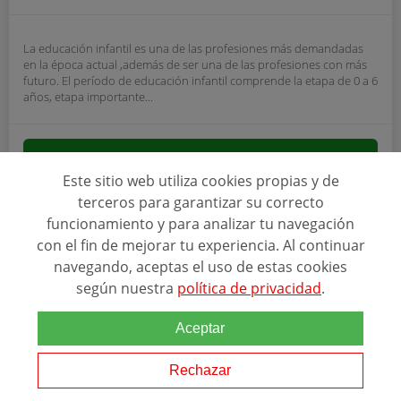
La educación infantil es una de las profesiones más demandadas
en la época actual ,además de ser una de las profesiones con más
futuro. El período de educación infantil comprende la etapa de 0 a 6
años, etapa importante...
SOLICITAR INFORMACIÓN
Este sitio web utiliza cookies propias y de
terceros para garantizar su correcto
funcionamiento y para analizar tu navegación
con el fin de mejorar tu experiencia. Al continuar
navegando, aceptas el uso de estas cookies
según nuestra
política de privacidad
.
Aceptar
Rechazar