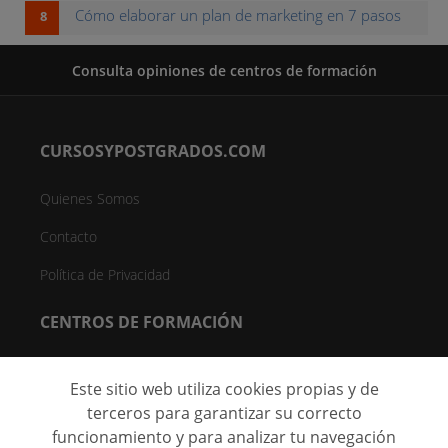
Cómo elaborar un plan de marketing en 7 pasos
Consulta opiniones de centros de formación
CURSOSYPOSTGRADOS.COM
Quienes Somos
Contacto
Política de Privacidad
CENTROS DE FORMACIÓN
Directorio de Centros
Este sitio web utiliza cookies propias y de
Registrar Centro (FREE)
terceros para garantizar su correcto
funcionamiento y para analizar tu navegación
C/ Faraday, 7 - Oficina 004D Parque Científico de Madrid - 28049