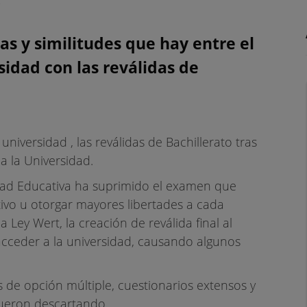
 Y DIFERENCIAS E
as y similitudes que hay entre el
sidad con las reválidas de
AD Y LAS REVALIDA
ACHILLERATO
niversidad , las reválidas de Bachillerato tras
a la Universidad.
idad Educativa ha suprimido el examen que
ivo u otorgar mayores libertades a cada
 Ley Wert, la creación de reválida final al
acceder a la universidad, causando algunos
de opción múltiple, cuestionarios extensos y
fueron descartando.