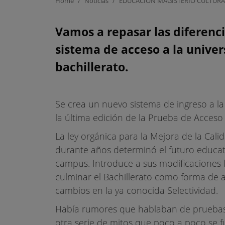
Home
/
Noticias
/
EDUCACIÓN MAGISTERIO CULTURA
PARECIDOS
Vamos a repasar las diferenci
sistema de acceso a la univer
SELECTIVID
bachillerato.
B
Se crea un nuevo sistema de ingreso a la u
la última edición de la Prueba de Acceso 
La ley orgánica para la Mejora de la Cal
durante años determinó el futuro educat
campus. Introduce a sus modificaciones la
culminar el Bachillerato como forma de 
cambios en la ya conocida Selectividad.
Había rumores que hablaban de pruebas 
otra serie de mitos que poco a poco se 