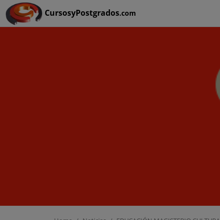
Ruta:
HOME
>
EDUCACIÓN MAGISTERIO CULTURA
CursosyPostgrados
.com