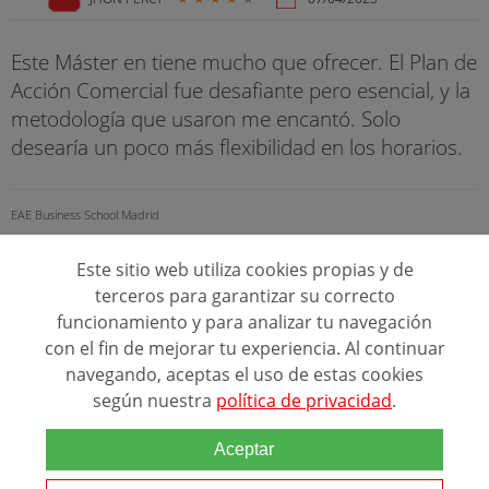
Este Máster en tiene mucho que ofrecer. El Plan de
Acción Comercial fue desafiante pero esencial, y la
metodología que usaron me encantó. Solo
desearía un poco más flexibilidad en los horarios.
EAE Business School Madrid
Este sitio web utiliza cookies propias y de
1
2
Siguiente
terceros para garantizar su correcto
funcionamiento y para analizar tu navegación
con el fin de mejorar tu experiencia. Al continuar
Resultados:
38
Opiniones de EAE Business School
navegando, aceptas el uso de estas cookies
Madrid
según nuestra
política de privacidad
.
Aceptar