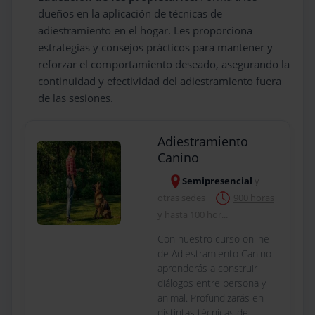
dueños en la aplicación de técnicas de
adiestramiento en el hogar. Les proporciona
estrategias y consejos prácticos para mantener y
reforzar el comportamiento deseado, asegurando la
continuidad y efectividad del adiestramiento fuera
de las sesiones.
Adiestramiento
Canino
Semipresencial
y
otras sedes
900 horas
y hasta 100 hor...
Con nuestro curso online
de Adiestramiento Canino
aprenderás a construir
diálogos entre persona y
animal. Profundizarás en
distintas técnicas de