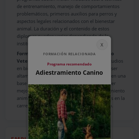
de entrenamiento, manejo de comportamientos
problemáticos, primeros auxilios para perros y
aspectos legales relacionados con el bienestar
animal. La duración y el contenido de estos
diplomas pueden variar dependiendo de la
institución que los ofrezca.
Formación Complementaria en Biología o
FORMACIÓN RELACIONADA
Veterinaria:
Aunque no es un requisito, estudios
Programa recomendado
en biología, veterinaria o psicología pueden ser
Adiestramiento Canino
altamente beneficiosos. Estos estudios ofrecen una
base científica sólida que ayuda a comprender
mejor los mecanismos detrás del comportamiento
animal y el aprendizaje, y pueden ser un plus en la
carrera profesional de un adiestrador canino.