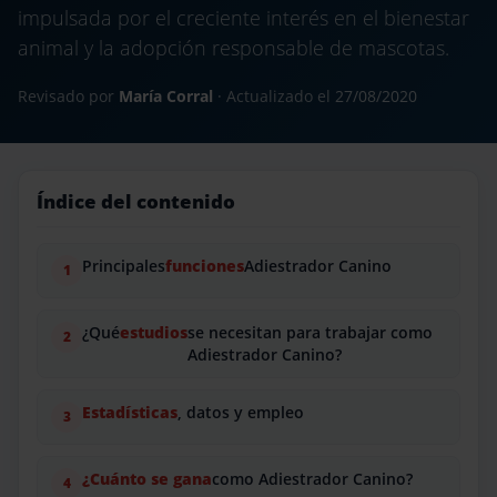
impulsada por el creciente interés en el bienestar
animal y la adopción responsable de mascotas.
Revisado por
María Corral
· Actualizado el
27/08/2020
Índice del contenido
Principales
funciones
Adiestrador Canino
¿Qué
estudios
se necesitan para trabajar como
Adiestrador Canino?
Estadísticas
, datos y empleo
¿Cuánto se gana
como Adiestrador Canino?